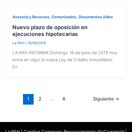
,
,
Asesoría y Recursos
Comunicados
Documentos útiles
Nuevo plazo de oposición en
ejecuciones hipotecarias
La PAH
/
16/06/2019
LA PAH INFORMA Domingo 16 de junio de 2019 Hoy
entra en vigor la nueva Ley de Crédito Inmobiliario.
En
1
2
…
6
Siguiente
→
La PAH | Creative Commons Reconocimiento-NoComercial |