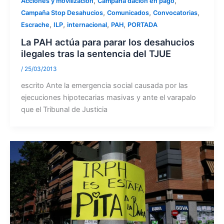
,
,
Acciones y movilización
Campaña dación en pago
,
,
,
Campaña Stop Desahucios
Comunicados
Convocatorias
,
,
,
,
Escrache
ILP
internacional
PAH
PORTADA
La PAH actúa para parar los desahucios
ilegales tras la sentencia del TJUE
/
25/03/2013
escrito Ante la emergencia social causada por las
ejecuciones hipotecarias masivas y ante el varapalo
que el Tribunal de Justicia