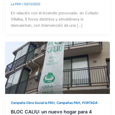
La PAH
/
30/12/2022
En relación con el incendio provocado en Collado
Villalba, 5 focos distintos y simultáneos lo
demuestran, con intervención de una […]
,
,
Campaña Obra Social la PAH
Campañas PAH
PORTADA
BLOC CALIU: un nuevo hogar para 4