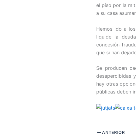
el piso por la m
a su casa asuman
Hemos ido a los 
liquide la deu
concesión fraudu
que si han dejad
Se producen ca
desapercibidas y
hay otras opcione
públicas deben in
ANTERIOR