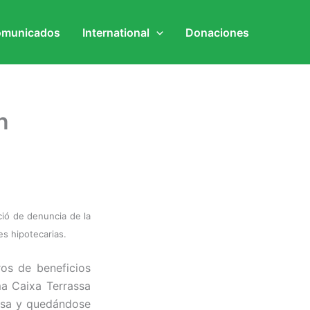
municados
International
Donaciones
n
cció de denuncia de la
es hipotecarias.
os de beneficios
ma Caixa Terrassa
asa y quedándose