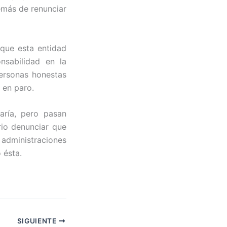
emás de renunciar
 que esta entidad
sabilidad en la
personas honestas
 en paro.
ría, pero pasan
rio denunciar que
s administraciones
 ésta.
SIGUIENTE