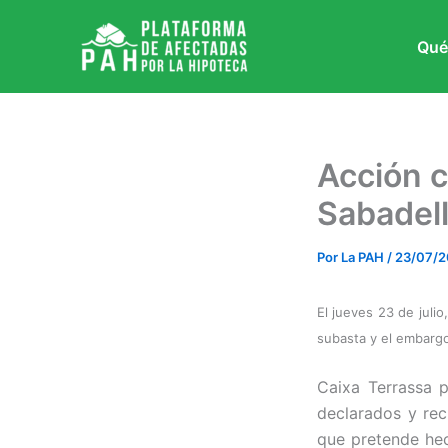
Ir
al
Qué
contenido
Acción c
Sabadel
Por
La PAH
/
23/07/
El jueves 23 de julio
subasta y el embargo
Caixa Terrassa 
declarados y rec
que pretende he