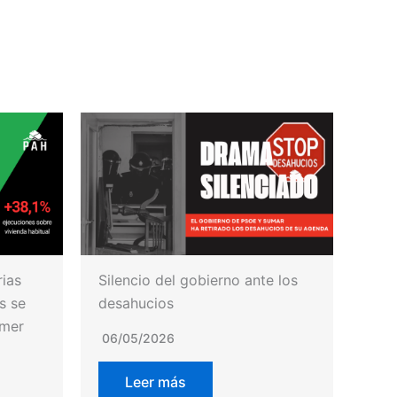
rias
Silencio del gobierno ante los
s se
desahucios
imer
06/05/2026
Leer más