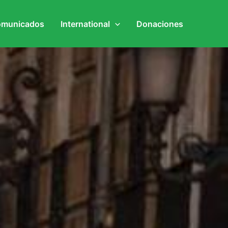
municados
International
Donaciones