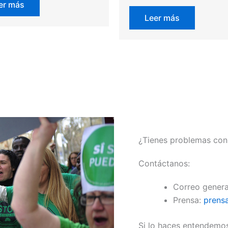
er más
Leer más
¿Tienes problemas con 
Contáctanos:
Correo genera
Prensa:
prens
Si lo haces entendemo