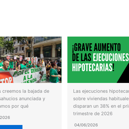
 creemos la bajada de
Las ejecuciones hipoteca
sahucios anunciada y
sobre viviendas habituale
amos por qué
disparan un 38% en el pr
trimestre de 2026
/2026
04/06/2026