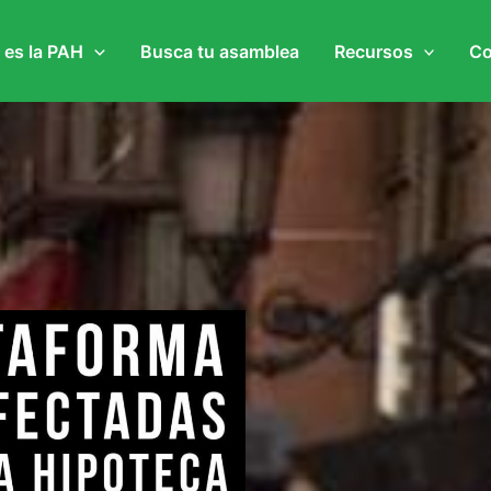
 es la PAH
Busca tu asamblea
Recursos
Co