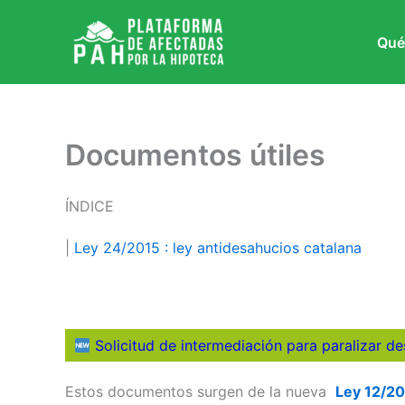
Ir
al
Qué
contenido
Documentos útiles
ÍNDICE
|
Ley 24/2015 : ley antidesahucios catalana
Solicitud de intermediación para paralizar d
Estos documentos surgen de la nueva
Ley 12/20