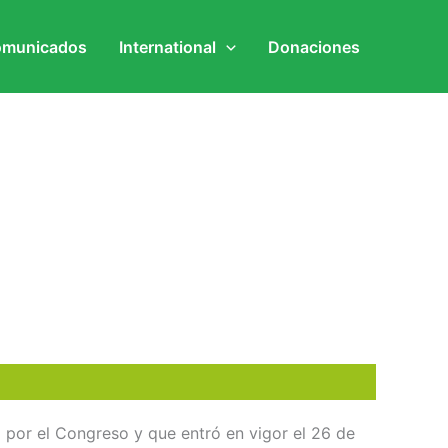
municados
International
Donaciones
 por el Congreso y que entró en vigor el 26 de