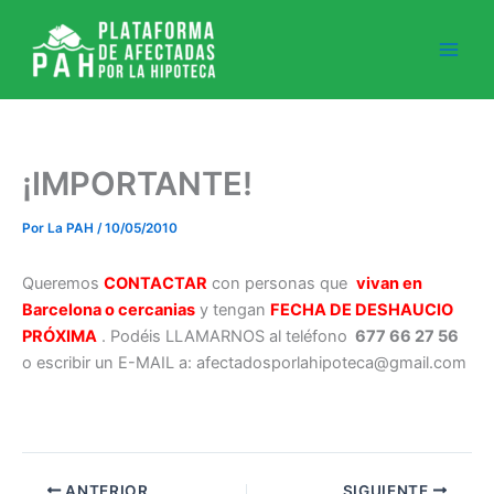
Ir
al
contenido
¡IMPORTANTE!
Por
La PAH
/
10/05/2010
Queremos
CONTACTAR
con personas que
vivan en
Barcelona o cercanias
y tengan
FECHA DE DESHAUCIO
PRÓXIMA
. Podéis LLAMARNOS al teléfono
677 66 27 56
o escribir un E-MAIL a: afectadosporlahipoteca@gmail.com
ANTERIOR
SIGUIENTE