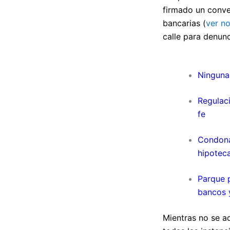
firmado un conve
bancarias (
ver no
calle para denunc
Ninguna 
Regulac
fe
Condonac
hipoteca
Parque p
bancos y
Mientras no se a