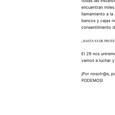
todas las instanc
encuentran miles 
llamamiento a la 
bancos y cajas n
consentimiento de
¡ BASTA YA DE PROT
El 29 nos unirem
vamos a luchar y
¡Por nosotr@s, p
PODEMOS!