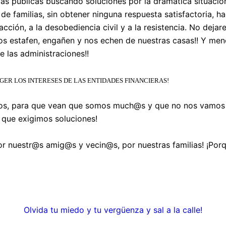
ias públicas buscando soluciones por la dramática situació
de familias, sin obtener ninguna respuesta satisfactoria, 
acción, a la desobediencia civil y a la resistencia. No deja
os estafen, engañen y nos echen de nuestras casas!! Y men
 las administraciones!!
EGER LOS INTERESES DE LAS ENTIDADES FINANCIERAS!
os, para que vean que somos much@s y que no nos vamos a
 que exigimos soluciones!
or nuestr@s amig@s y vecin@s, por nuestras familias! ¡P
Olvida tu miedo y tu vergüenza y sal a la calle!