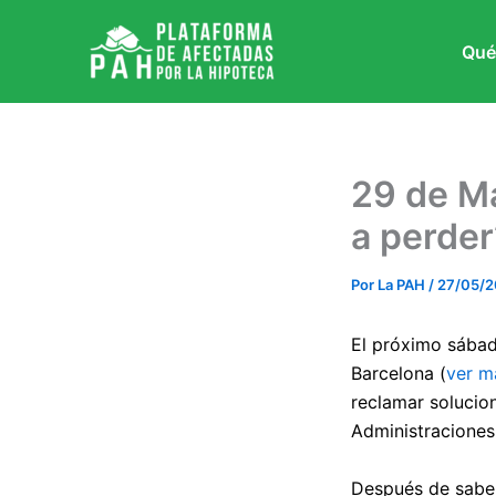
Ir
al
Qué
contenido
29 de Ma
a perder
Por
La PAH
/
27/05/2
El próximo sábad
Barcelona (
ver m
reclamar solucion
Administraciones
Después de saber