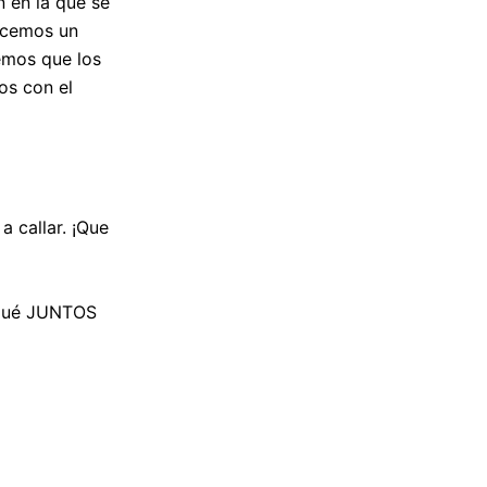
n en la que se
hacemos un
remos que los
os con el
 callar. ¡Que
orqué JUNTOS