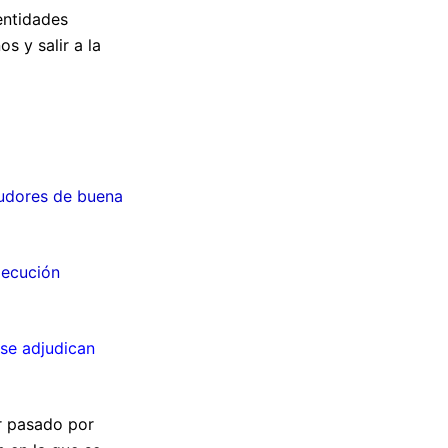
entidades
s y salir a la
eudores de buena
jecución
 se adjudican
r pasado por