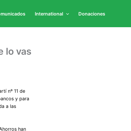
municados
International
Donaciones
e lo vas
tí nº 11 de
 bancos y para
da a las
 Ahorros han