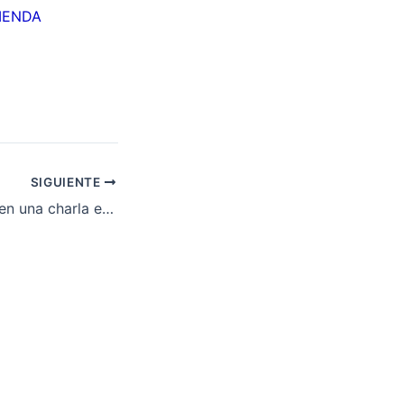
IENDA
SIGUIENTE
La PAH participa en una charla en Sabadell