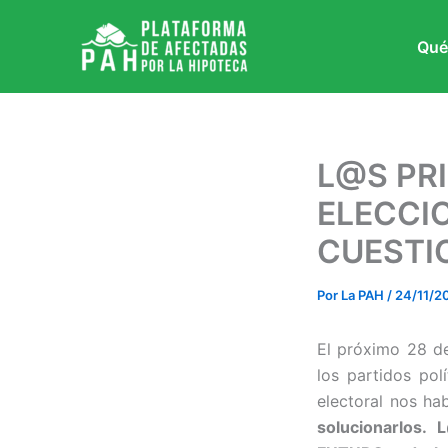
Ir
al
Qué
contenido
L@S PR
ELECCI
CUESTI
Por
La PAH
/
24/11/2
El próximo 28 d
los partidos po
electoral nos ha
solucionarlos.