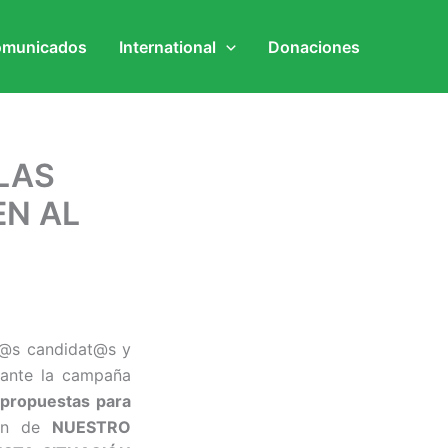
municados
International
Donaciones
LAS
EN AL
L@s candidat@s y
rante la campaña
s
propuestas para
en de
NUESTRO