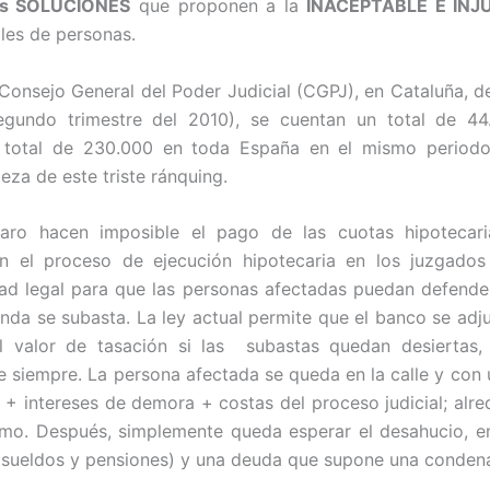
as SOLUCIONES
que proponen a la
INACEPTABLE E INJ
les de personas.
Consejo General del Poder Judicial (CGPJ), en Cataluña, d
segundo trimestre del 2010), se cuentan un total de 44
n total de 230.000 en toda España en el mismo period
eza de este triste ránquing.
paro hacen imposible el pago de las cuotas hipotecar
ian el proceso de ejecución hipotecaria en los juzgado
dad legal para que las personas afectadas puedan defenders
ienda se subasta. La ley actual permite que el banco se adj
 valor de tasación si las subastas quedan desiertas,
re siempre. La persona afectada se queda en la calle y con
% + intereses de demora + costas del proceso judicial; alr
mo. Después, simplemente queda esperar el desahucio, 
o sueldos y pensiones) y una deuda que supone una condena