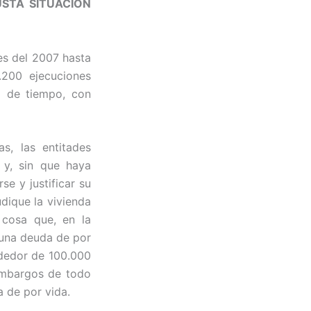
USTA SITUACIÓN
es del 2007 hasta
.200 ejecuciones
o de tiempo, con
ias,
las entitades
s y, sin que haya
e y justificar su
udique la vivienda
 cosa que, en la
 una deuda de por
ededor de 100.000
embargos de todo
 de por vida.