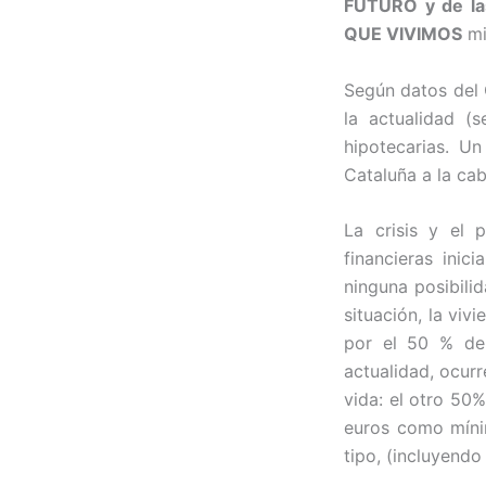
FUTURO y de l
QUE VIVIMOS
mi
Según datos del 
la actualidad (
hipotecarias. U
Cataluña a la cab
La crisis y el 
financieras inic
ninguna posibili
situación, la viv
por el 50 % del
actualidad, ocur
vida: el otro 50
euros como míni
tipo, (incluyend