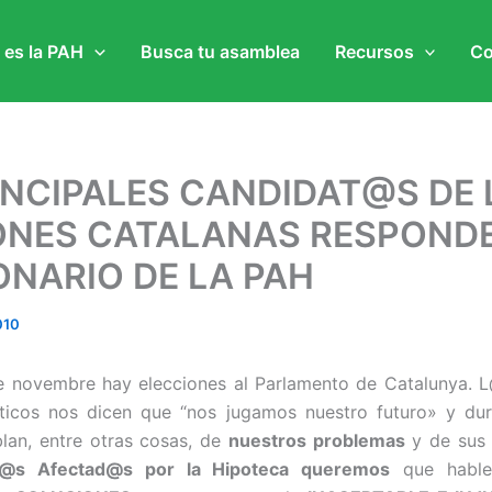
 es la PAH
Busca tu asamblea
Recursos
Co
INCIPALES CANDIDAT@S DE 
ONES CATALANAS RESPOND
ONARIO DE LA PAH
010
e novembre hay elecciones al Parlamento de Catalunya. 
líticos nos dicen que “nos jugamos nuestro futuro» y du
blan, entre otras cosas, de
nuestros problemas
y de su
 L@s Afectad@s por la Hipoteca queremos
que habl