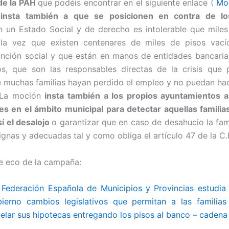
de la PAH
que podéis encontrar en el siguiente enlace (
Mo
,
insta también a que se posicionen en contra de l
 un Estado Social y de derecho es intolerable que miles
la vez que existen centenares de miles de pisos vac
nción social y que están en manos de entidades bancaria
s, que son las responsables directas de la crisis que
 muchas familias hayan perdido el empleo y no puedan hac
 La moción
insta también a los propios ayuntamientos a 
es en el ámbito municipal para detectar aquellas familia
sí el desalojo
o garantizar que en caso de desahucio la fam
gnas y adecuadas tal y como obliga el artículo 47 de la C.
e eco de la campaña:
Federación Española de Municipios y Provincias estudia 
ierno cambios legislativos que permitan a las familias 
lar sus hipotecas entregando los pisos al banco – cadena