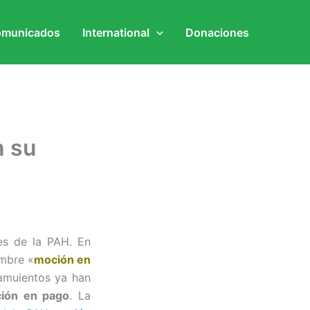
municados
International
Donaciones
n su
es de la PAH. En
ombre «
moción en
amuientos ya han
ción en pago
. La