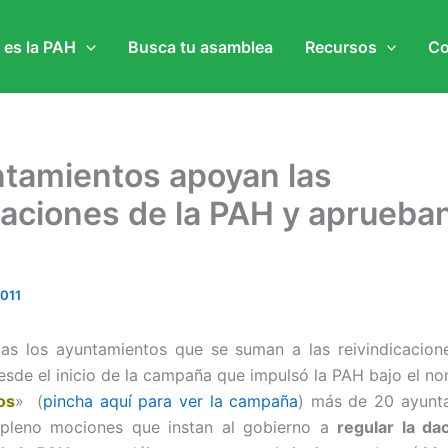
 es la PAH
Busca tu asamblea
Recursos
Co
ntamientos apoyan las
caciones de la PAH y aprueba
011
s los ayuntamientos que se suman a las reivindicacion
sde el inicio de la campaña que impulsó la PAH bajo el n
os
» (
pincha aquí para ver la campaña
) más de 20 ayunt
pleno mociones que instan al gobierno a
regular la da