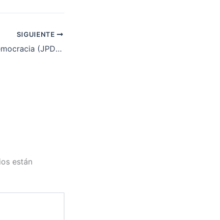
SIGUIENTE
Jueces para la Democracia (JPD) se suma a las reivindicaciones de la PAH y exigen la dación en pago!
ios están