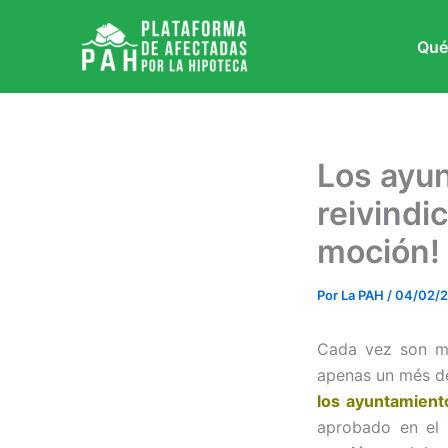
Ir
al
Qué
contenido
Los ayu
reivindi
moción!
Por
La PAH
/
04/02/2
Cada vez son ma
apenas un més de
los ayuntamient
aprobado en el 