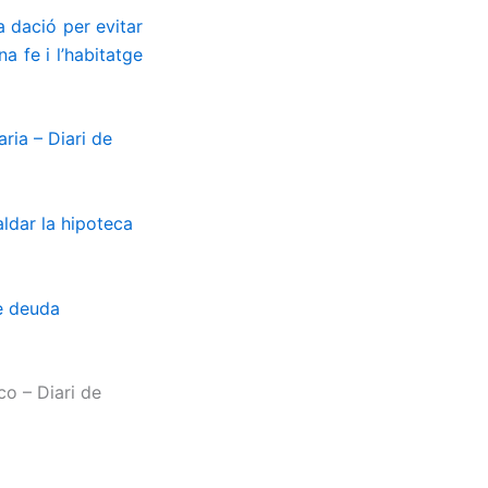
a dació per evitar
 fe i l’habitatge
ria – Diari de
ldar la hipoteca
e deuda
co – Diari de