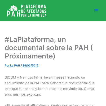
Ir
al
contenido
#LaPlataforma, un
documental sobre la PAH (
Próximamente)
Por
La PAH
/
24/03/2012
SICOM y Namuss Films llevan meses haciendo un
seguimiento de la PAH para elaborar un documental que
explique la historia y las razones del movimiento. Como
ellos mismos explican:
«
El proyecto #LaPlataforma, centra sus esfuerzos en la