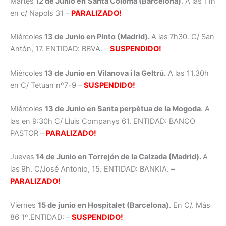
Martes
12 de Junio en
Santa Coloma (Barcelona)
. A las 11h
en c/ Napols 31 –
PARALIZADO!
Miércoles
13 de Junio en Pinto (Madrid).
A las
7h30. C/ San
Antón, 17. ENTIDAD: BBVA. –
SUSPENDIDO!
Miércoles
13 de Junio en
Vilanova i la Geltrú.
A las 11.30h
en C/ Tetuan nº7-9 –
SUSPENDIDO!
Miércoles
13 de Junio en Santa perpètua de la Mogoda
. A
las en 9:30h C/ Lluis Companys 61. ENTIDAD: BANCO
PASTOR –
PARALIZADO!
Jueves
14 de Junio en Torrejón de la Calzada (Madrid).
A
las
9h. C/José Antonio, 15. ENTIDAD: BANKIA. –
PARALIZADO!
Viernes
15 de junio en Hospitalet (Barcelona)
. En C/. Más
86 1º.ENTIDAD: –
SUSPENDIDO!