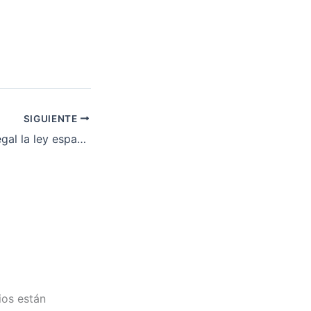
SIGUIENTE
Europa declara ilegal la ley española de los desahucios
ios están