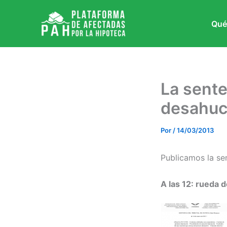
Ir
al
Qué
contenido
La sente
desahuci
Por
/
14/03/2013
Publicamos la se
A las 12: rueda 