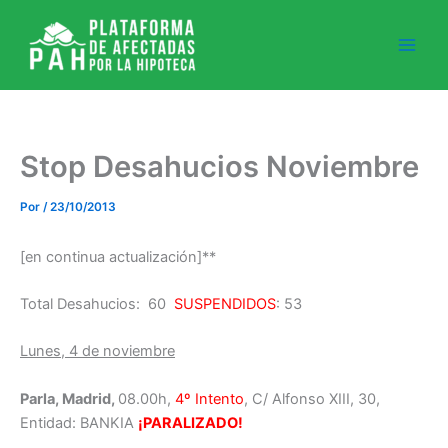
Ir
al
contenido
Stop Desahucios Noviembre
Por
/
23/10/2013
[en continua actualización]**
Total Desahucios: 60
SUSPENDIDOS
: 53
Lunes, 4 de noviembre
Parla, Madrid,
08.00h,
4º Intento
, C/ Alfonso XIII, 30,
Entidad: BANKIA
¡PARALIZADO!