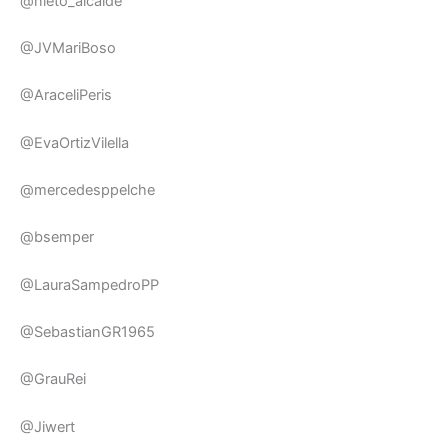
@nieto_alcalde
@JVMariBoso
@AraceliPeris
@EvaOrtizVilella
@mercedesppelche
@bsemper
@LauraSampedroPP
@SebastianGR1965
@GrauRei
@Jiwert