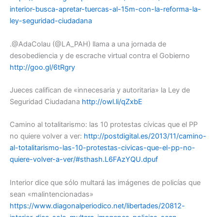
interior-busca-apretar-tuercas-al-15m-con-la-reforma-la-
ley-seguridad-ciudadana
.@AdaColau (@LA_PAH) llama a una jornada de
desobediencia y de escrache virtual contra el Gobierno
http://goo.gl/6tRgry
Jueces califican de «innecesaria y autoritaria» la Ley de
Seguridad Ciudadana
http://owl.li/qZxbE
Camino al totalitarismo: las 10 protestas cívicas que el PP
no quiere volver a ver:
http://postdigital.es/2013/11/camino-
al-totalitarismo-las-10-protestas-civicas-que-el-pp-no-
quiere-volver-a-ver/#sthash.L6FAzYQU.dpuf
Interior dice que sólo multará las imágenes de policías que
sean «malintencionadas»
https://www.diagonalperiodico.net/libertades/20812-