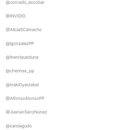
@conrado_escobar
@INVIDIO
@AliciaSCamacho
@igonzalezPP
@ihenriquezluna
@cherines_pp
@inakiOyarzabal
@AlfonsoAlonsoPP
@JuananSanzNunez
@carolagudo