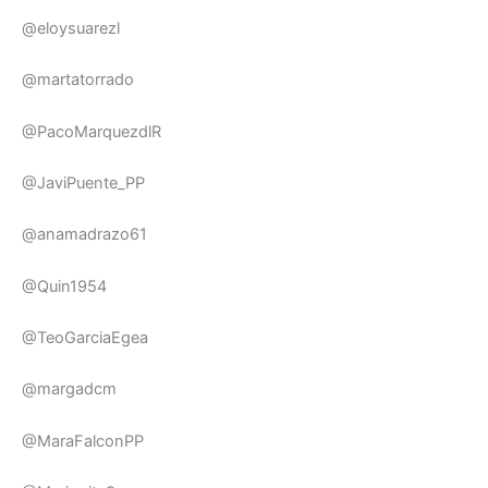
@eloysuarezl
@martatorrado
@PacoMarquezdlR
@JaviPuente_PP
@anamadrazo61
@Quin1954
@TeoGarciaEgea
@margadcm
@MaraFalconPP