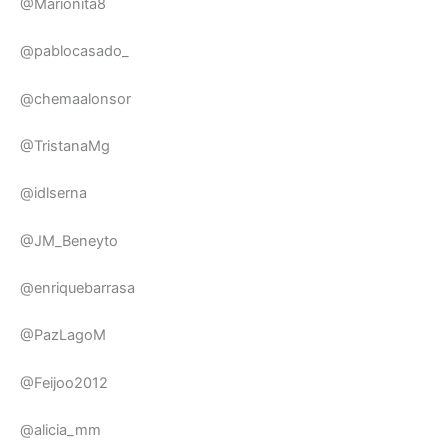
@Marionita8
@pablocasado_
@chemaalonsor
@TristanaMg
@idlserna
@JM_Beneyto
@enriquebarrasa
@PazLagoM
@Feijoo2012
@alicia_mm