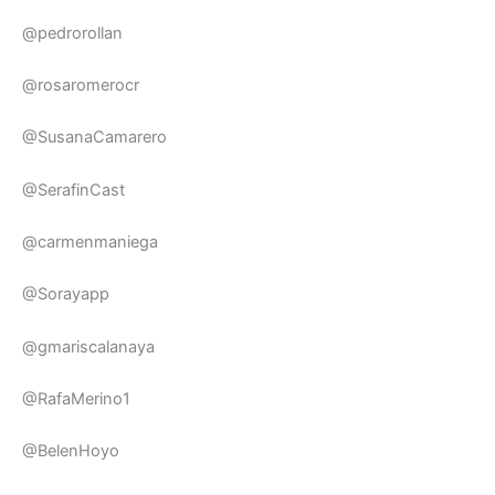
@pedrorollan
@rosaromerocr
@SusanaCamarero
@SerafinCast
@carmenmaniega
@Sorayapp
@gmariscalanaya
@RafaMerino1
@BelenHoyo