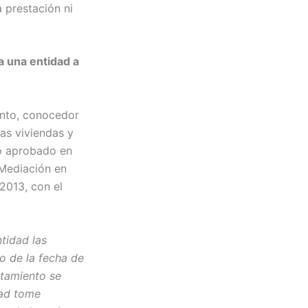
a prestación ni
a una entidad a
anto, conocedor
as viviendas y
do aprobado en
 Mediación en
 2013, con el
tidad las
to de la fecha de
ntamiento se
dad tome