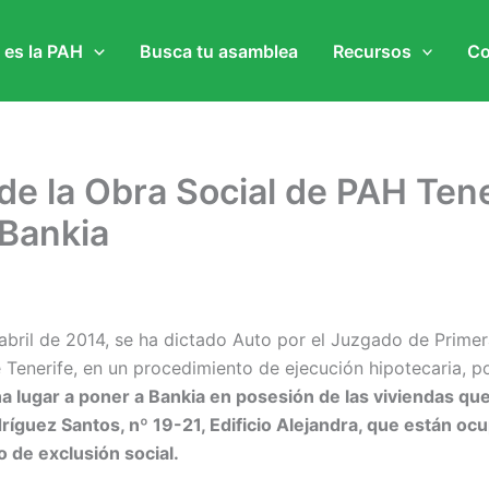
 es la PAH
Busca tu asamblea
Recursos
Co
 de la Obra Social de PAH Tene
 Bankia
abril de 2014, se ha dictado Auto por el Juzgado de Primer
Tenerife, en un procedimiento de ejecución hipotecaria, po
a lugar a poner a Bankia en posesión de las viviendas qu
dríguez Santos, nº 19-21, Edificio Alejandra, que están oc
o de exclusión social.