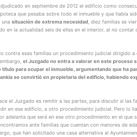
adjudicado en septiembre de 2012 el edificio como consecu
poteca que pesaba sobre todo el inmueble y que había sido
r una
situación de extrema necesidad
, diez familias se vi
 en la actualidad seis de ellas en el interior, al no contar 
do contra esas familias un procedimiento judicial dirigido a
n embargo,
el Juzgado no entra a valorar en este proceso si
o título para ocupar el inmueble, argumentando que ha p
nkia se convirtió en propietaria del edificio, habiendo ex
ace el Juzgado es remitir a las partes, para discutir si las f
dir en ese edificio, a otro procedimiento judicial. Pero lo l
or adelanta que será en ese otro procedimiento en el que 
encontramos ante familias que cuentan con menores de ed
argo, que han solicitado una casa alternativa al Ayuntamie