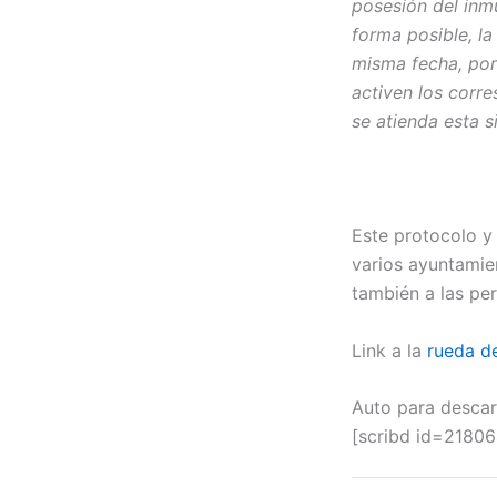
posesión del inm
forma posible, la
misma fecha, por
activen los corr
se atienda esta s
Este protocolo y
varios ayuntamien
también a las pe
Link a la
rueda d
Auto para desca
[scribd id=2180