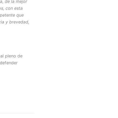
a, de la mejor
os, con esta
mpetente que
cia y brevedad,
al pleno de
 defender