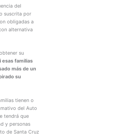
encia del
 suscrita por
eron obligadas a
con alternativa
 obtener su
 esas familias
asado más de un
pirado su
amilias tienen o
lamativo del Auto
se tendrá que
ad y personas
nto de Santa Cruz