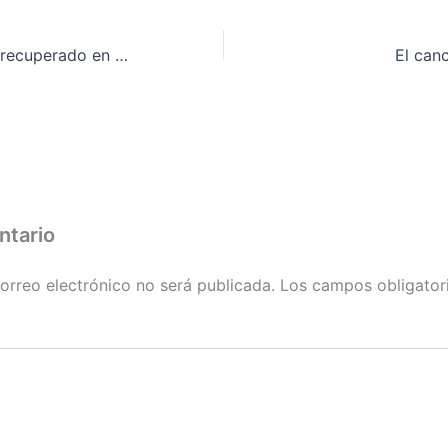
Segundo bloque recuperado en Manresa por la Obra Social PAH
El can
ntario
orreo electrónico no será publicada.
Los campos obligator