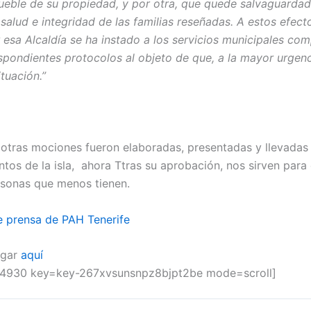
ueble de su propiedad, y por otra, que quede salvaguardad
 salud e integridad de las familias reseñadas. A estos efect
 esa Alcaldía se ha instado a los servicios municipales co
espondientes protocolos al objeto de que, a la mayor urgen
ituación.”
 otras mociones fueron elaboradas, presentadas y llevadas 
tos de la isla, ahora Ttras su aprobación, nos sirven para
rsonas que menos tienen.
e prensa de PAH Tenerife
rgar
aquí
64930 key=key-267xvsunsnpz8bjpt2be mode=scroll]