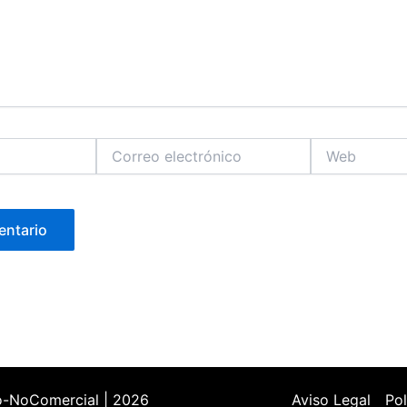
Correo
Web
electrónico
o-NoComercial | 2026
Aviso Legal
Pol