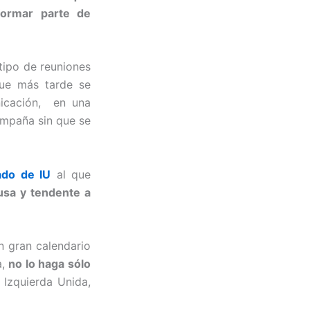
formar parte de
tipo de reuniones
que más tarde se
nicación, en una
ampaña sin que se
do de IU
al que
usa y tendente a
 gran calendario
a,
no lo haga sólo
 Izquierda Unida,