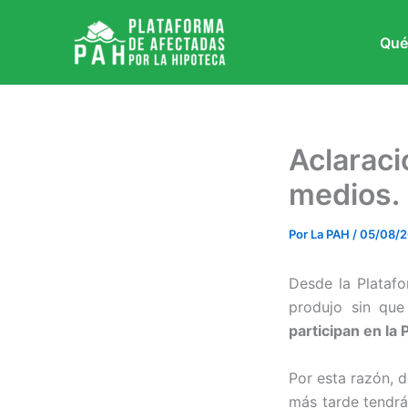
Ir
al
Qué
contenido
Aclaraci
medios. 
Por
La PAH
/
05/08/
Desde la Plataf
produjo sin que
participan en la
Por esta razón, 
más tarde tendrá