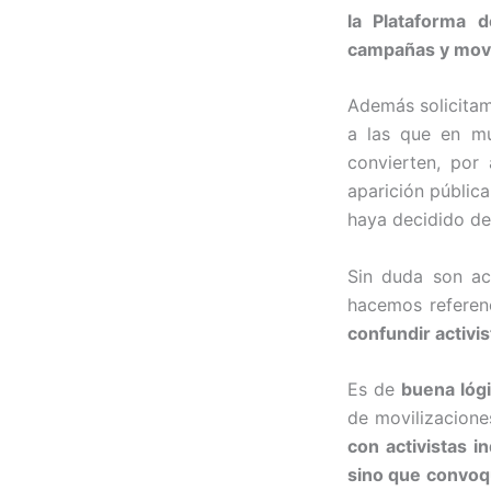
la Plataforma d
campañas y movil
Además solicitam
a las que en mu
convierten, por
aparición públic
haya decidido de
Sin duda son act
hacemos referen
confundir activi
Es de
buena lógi
de movilizacione
con activistas in
sino que
convoqu