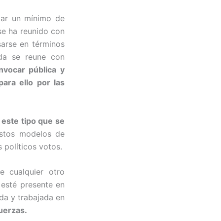
var un mínimo de
se ha reunido con
sarse en términos
ida se reune con
nvocar pública y
ara ello por las
este tipo que se
stos modelos de
 políticos votos.
de cualquier otro
 esté presente en
da y trabajada en
uerzas.