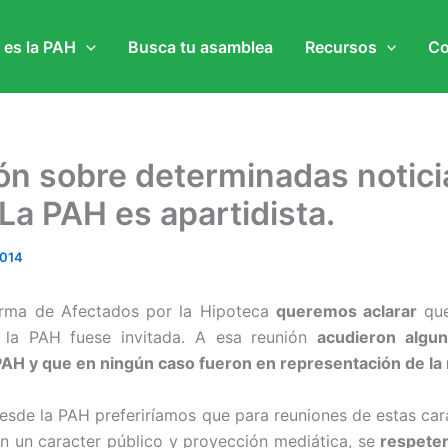
 es la PAH
Busca tu asamblea
Recursos
Co
ón sobre determinadas notici
La PAH es apartidista.
2014
orma de Afectados por la Hipoteca
queremos aclarar
que
 la PAH fuese invitada. A esa reunión
acudieron algun
 PAH y que en ningún caso fueron en representación de l
desde la PAH preferiríamos que para reuniones de estas cara
n un caracter público y proyección mediática, se
respeten