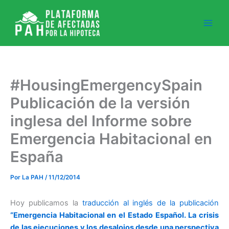
Ir
al
contenido
#HousingEmergencySpain
Publicación de la versión
inglesa del Informe sobre
Emergencia Habitacional en
España
Por
La PAH
/
11/12/2014
Hoy publicamos la
traducción al inglés de la publicación
“Emergencia Habitacional en el Estado Español. La crisis
de las ejecuciones y los desalojos desde una perspectiva