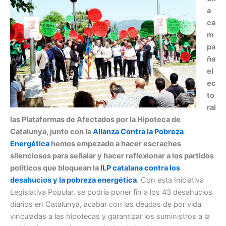
a
ca
m
pa
ña
el
ec
to
ral
las Plataformas de Afectados por la Hipoteca de
Catalunya, junto con la
Alianza Contra la Pobreza
Energética
hemos empezado a hacer escraches
silenciosos para señalar y hacer reflexionar a los partidos
políticos que bloquean la
ILP catalana contra los
desahucios y la pobreza energética
. Con esta Iniciativa
Legislativa Popular, se podría poner fin a los 43 desahucios
diarios en Catalunya, acabar con las deudas de por vida
vinculadas a las hipotecas y garantizar los suministros a la