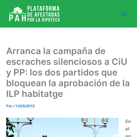
Ir
al
contenido
Arranca la campaña de
escraches silenciosos a CiU
y PP: los dos partidos que
bloquean la aprobación de la
ILP habitatge
Por
/
11/05/2015
En
pl
en