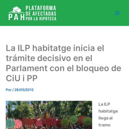
Ir
al
contenido
La ILP habitatge inicia el
trámite decisivo en el
Parlament con el bloqueo de
CiU i PP
Por
/
28/05/2015
La ILP
habitatge
llega al
tramo