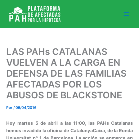
Ir
al
contenido
LAS PAHs CATALANAS
VUELVEN A LA CARGA EN
DEFENSA DE LAS FAMILIAS
AFECTADAS POR LOS
ABUSOS DE BLACKSTONE
Por
/
05/04/2016
Hoy martes 5 de abril a las 11:00, las PAHs Catalanas
hemos invadido la oficina de CatalunyaCaixa, de la Ronda
Universitat nº 1 de Barcelona.
La acción se enmarca en