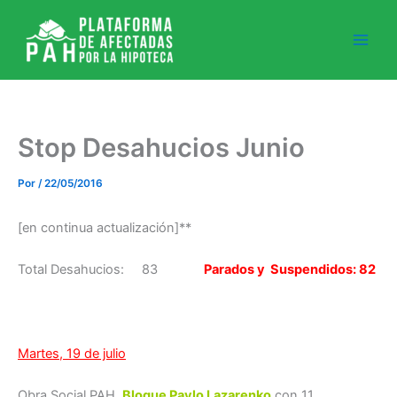
Ir
al
contenido
Stop Desahucios Junio
Por
/
22/05/2016
[en continua actualización]**
Total Desahucios: 83
Parados y Suspendidos: 82
Martes, 19 de julio
Obra Social PAH
Bloque Pavlo Lazarenko
con 11