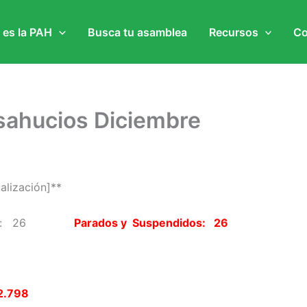
 es la PAH
Busca tu asamblea
Recursos
Co
sahucios Diciembre
alización]**
hucios: 26
Parados y Suspendidos: 26
 2.798