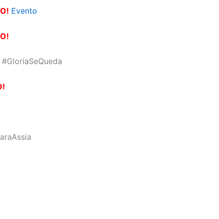
O!
Evento
O!
#GloriaSeQueda
O!
araAssia