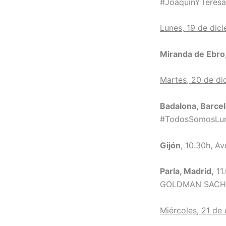
#JoaquinYTeres
Lunes, 19 de dic
Miranda de Ebro
Martes, 20 de di
Badalona, Barce
#TodosSomosLu
Gijón
, 10.30h, A
Parla, Madrid,
11
GOLDMAN SAC
Miércoles, 21 de