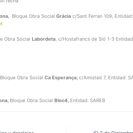
in fecha
lona,
Bloque Obra Social
Grácia
c/Sant Ferran 109, Entidad
!
ue Obra Social
Labordeta
, c/Hostafrancs de Sió 1-3 Entida
 Bloque Obra Social
Ca Esperança,
c/Amistad 7, Entidad: S
ona,
Bloque Obra Social
Bloc4,
Entidad: SAREB
Frente a desahucios y desalojos ¡Recuperamos nuestras viviendas! ¡Bienvenido #BlocBages6!