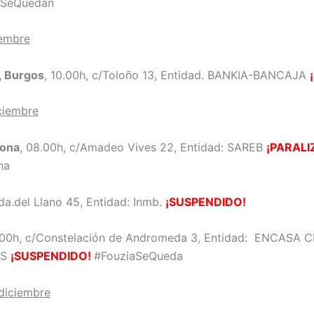
aSeQuedan
iembre
, Burgos
, 10.00h, c/Toloño 13, Entidad. BANKIA-BANCAJA
ciembre
lona
, 08.00h, c/Amadeo Vives 22, Entidad: SAREB
¡PARALI
na
vda.del Llano 45, Entidad: Inmb.
¡SUSPENDIDO!
.00h, c/Constelación de Andromeda 3, Entidad: ENCASA C
HS
¡SUSPENDIDO!
#FouziaSeQueda
 diciembre