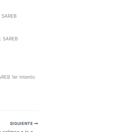
: SAREB
d: SAREB
AREB 1er Intento
SIGUIENTE
¡El 2 de Diciembre salimos a la calle porque tenemos derecho a agua, luz, gas y techo!