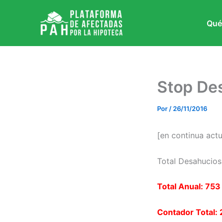
Ir
al
Qué
contenido
Stop De
Por
/
26/11/2016
[en continua actu
Total Desa
Total Anual: 753
Contador Total: