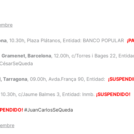
iembre
ona
, 10.30h, Plaza Plátanos, Entidad: BANCO POPULAR
¡P
 Gramenet, Barcelona
, 12.00h, c/Torres i Bages 22, Entid
CésarSeQueda
l, Tarragona
, 09.00h, Avda.França 90, Entidad:
¡SUSPENDI
10.30h, c/Jaume Balmes 3, Entidad: Inmb.
¡SUSPENDIDO!
SPENDIDO!
#JuanCarlosSeQueda
ciembre