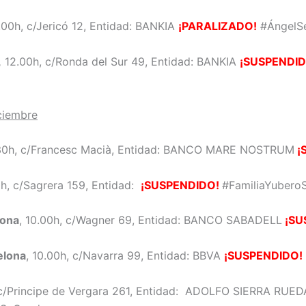
0.00h, c/Jericó 12, Entidad: BANKIA
¡PARALIZADO!
#ÁngelS
,
12.00h, c/Ronda del Sur 49, Entidad: BANKIA
¡SUSPENDID
iciembre
.30h, c/Francesc Macià, Entidad: BANCO MARE NOSTRUM
¡
0h, c/Sagrera 159, Entidad:
¡SUSPENDIDO!
#FamiliaYubero
lona
, 10.00h, c/Wagner 69, Entidad: BANCO SABADELL
¡SU
elona
, 10.00h, c/Navarra 99, Entidad: BBVA
¡SUSPENDIDO!
 c/Principe de Vergara 261, Entidad: ADOLFO SIERRA RUED