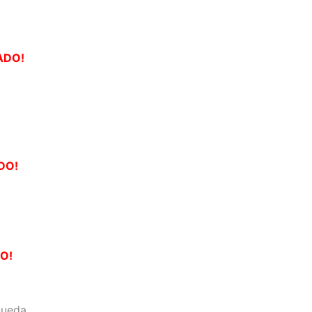
ADO!
DO!
O!
Queda