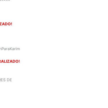
IZADO!
nParaKarim
RALIZADO!
RES DE