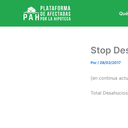
Ir
al
Qué
contenido
Stop De
Por
/
28/02/2017
[en continua actu
Total Desahu
Contado