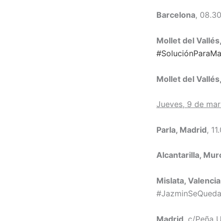
Barcelona
, 08.3
Mollet del Vallés
#SoluciónParaMa
Mollet del Vallés
Jueves, 9 de ma
Parla, Madrid
, 1
Alcantarilla, Mur
Mislata, Valencia
#JazminSeQued
Madrid
, c/Peña 