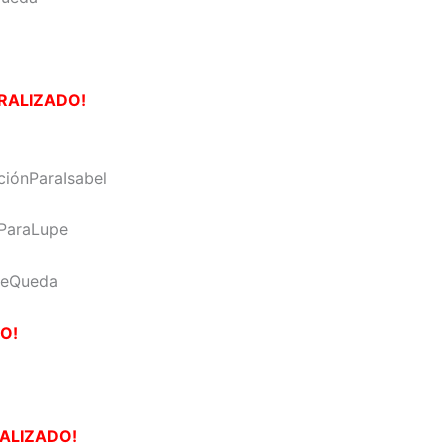
RALIZADO!
iónParaIsabel
ParaLupe
SeQueda
O!
RALIZADO!