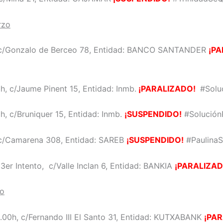
rzo
, c/Gonzalo de Berceo 78, Entidad: BANCO SANTANDER
¡PA
0h, c/Jaume Pinent 15, Entidad: Inmb.
¡PARALIZADO!
#Soluc
0h, c/Bruniquer 15, Entidad: Inmb.
¡SUSPENDIDO!
#Solución
 c/Camarena 308, Entidad: SAREB
¡SUSPENDIDO!
#Paulina
, 3er Intento, c/Valle Inclan 6, Entidad: BANKIA
¡PARALIZAD
zo
8.00h, c/Fernando III El Santo 31, Entidad: KUTXABANK
¡PA