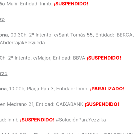
Río Muñi, Entidad: Inmb.
¡SUSPENDIDO!
zo
lona
, 09.30h, 2º Intento, c/Sant Tomás 55, Entidad: IBERCA
AbderrajakSeQueda
00h, 2º Intento, c/Major, Entidad: BBVA
¡SUSPENDIDO!
arzo
ona
, 10.00h, Plaça Pau 3, Entidad: Inmb.
¡PARALIZADO!
men Medrano 21, Entidad: CAIXABANK
¡SUSPENDIDO!
ad: Inmb
¡SUSPENDIDO!
#SoluciónParaYezzika