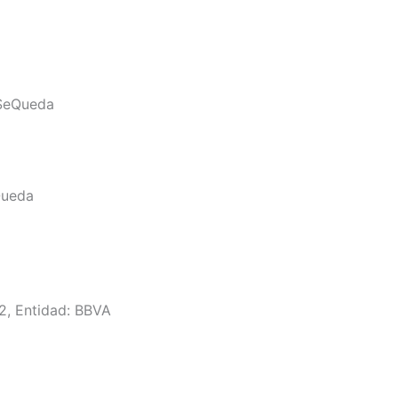
SeQueda
Queda
42, Entidad: BBVA