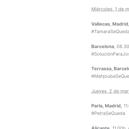
Miércoles, 1 de 
Vallecas, Madrid
#TamaraSeQued
Barcelona
, 08.3
#SoluciónParaJo
Terrassa, Barce
#MahjoubaSeQu
Jueves, 2 de ma
Parla, Madrid,
11.
#PetraSeQueda
Alicante
, 11.00h