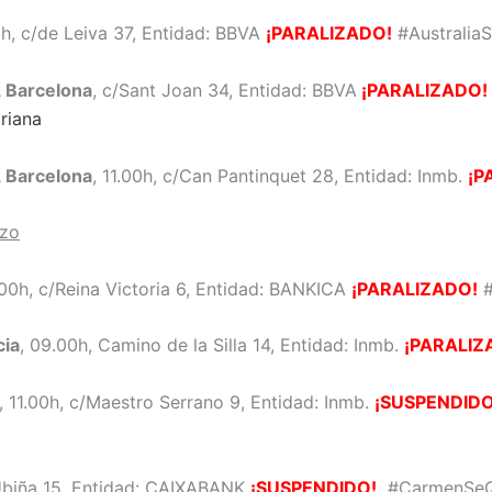
0h, c/de Leiva 37, Entidad: BBVA
¡PARALIZADO!
#Australia
, Barcelona
, c/Sant Joan 34, Entidad: BBVA
¡PARALIZADO!
riana
, Barcelona
, 11.00h, c/Can Pantinquet 28, Entidad: Inmb.
¡P
rzo
1.00h, c/Reina Victoria 6, Entidad: BANKICA
¡PARALIZADO!
#
cia
, 09.00h, Camino de la Silla 14, Entidad: Inmb.
¡PARALIZ
, 11.00h, c/Maestro Serrano 9, Entidad: Inmb.
¡SUSPENDIDO
a
Ubiña 15, Entidad: CAIXABANK
¡SUSPENDIDO!
#CarmenSeQ