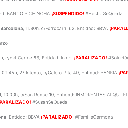
idad: BANCO PICHINCHA
¡SUSPENDIDO!
#HectorSeQueda
, Barcelona
, 11.30h, c/Ferrocarril 62, Entidad: BBVA
¡PARAL
arzo
0h, c/del Carme 63, Entidad: Inmb.
¡PARALIZADO!
#Solució
, 09.45h, 2º Intento, c/Calero Pita 49, Entidad: BANKIA
¡PA
d
, 10.00h, c/San Roque 10, Entidad: INMORENTAS ALQUILE
¡PARALIZADO!
#SusanSeQueda
ona
, Entidad: BBVA
¡PARALIZADO!
#FamiliaCarmona