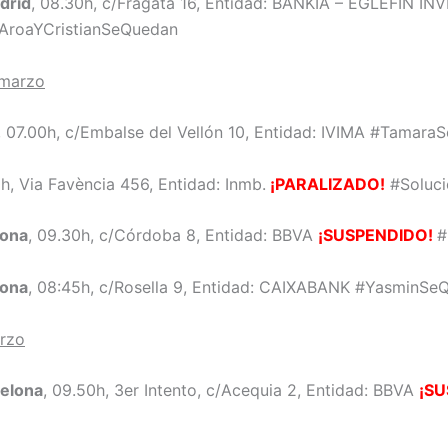
drid
, 08.30h, c/Fragata 16, Entidad: BANKIA – EGLEFIN I
AroaYCristianSeQuedan
 marzo
, 07.00h, c/Embalse del Vellón 10, Entidad: IVIMA #Tamar
0h, Via Favència 456, Entidad: Inmb.
¡PARALIZADO!
#Soluci
lona
, 09.30h, c/Córdoba 8, Entidad: BBVA
¡SUSPENDIDO!
#
lona
, 08:45h, c/Rosella 9, Entidad: CAIXABANK #YasminSe
arzo
celona
, 09.50h, 3er Intento, c/Acequia 2, Entidad: BBVA
¡SU