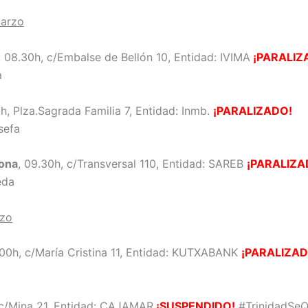
marzo
, 08.30h, c/Embalse de Bellón 10, Entidad: IVIMA
¡PARALIZ
a
0h, Plza.Sagrada Familia 7, Entidad: Inmb.
¡PARALIZADO!
sefa
lona
, 09.30h, c/Transversal 110, Entidad: SAREB
¡PARALIZA
eda
rzo
00h, c/María Cristina 11, Entidad: KUTXABANK
¡PARALIZAD
, c/Mina 21, Entidad: CAJAMAR
¡SUSPENDIDO!
#TrinidadSe