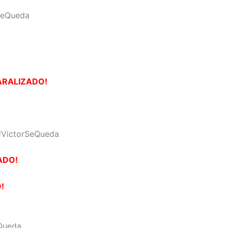
SeQueda
ARALIZADO!
VictorSeQueda
ADO!
!
ueda