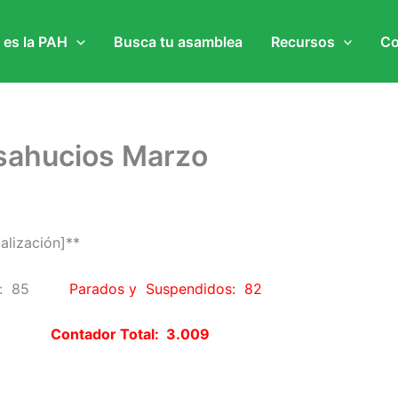
 es la PAH
Busca tu asamblea
Recursos
Co
sahucios Marzo
alización]**
cios: 85
Parados y Suspendidos: 82
r Total: 3.009