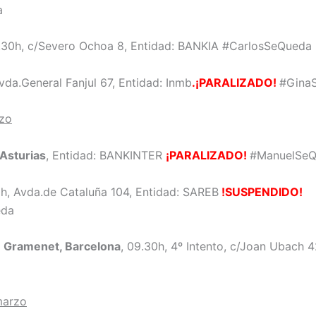
a
0.30h, c/Severo Ochoa 8, Entidad: BANKIA #CarlosSeQueda
Avda.General Fanjul 67, Entidad: Inmb
.¡PARALIZADO!
#Gina
rzo
 Asturias
, Entidad: BANKINTER
¡PARALIZADO!
#ManuelSe
0h, Avda.de Cataluña 104, Entidad: SAREB
!SUSPENDIDO!
eda
 Gramenet, Barcelona
, 09.30h, 4º Intento, c/Joan Ubach 
marzo