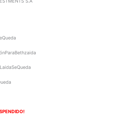
NVESTMENTS S.A
aSeQueda
ónParaBethzaida
LaidaSeQueda
Queda
SPENDIDO!