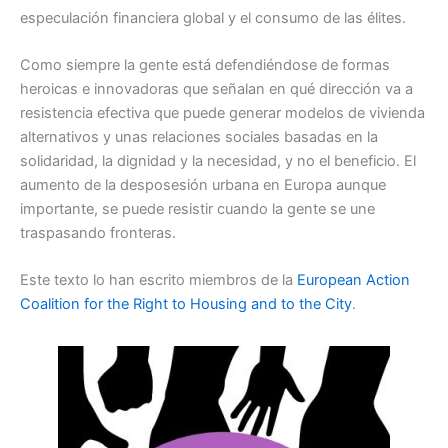
especulación financiera global y el consumo de las élites.
Como siempre la gente está defendiéndose de formas
heroicas e innovadoras que señalan en qué dirección va a
resistencia efectiva que puede generar modelos de vivienda
alternativos y unas relaciones sociales basadas en la
solidaridad, la dignidad y la necesidad, y no el beneficio. El
aumento de la desposesión urbana en Europa aunque
importante, se puede resistir cuando la gente se une
traspasando fronteras.
Este texto lo han escrito miembros de la
European Action
Coalition for the Right to Housing and to the City
.