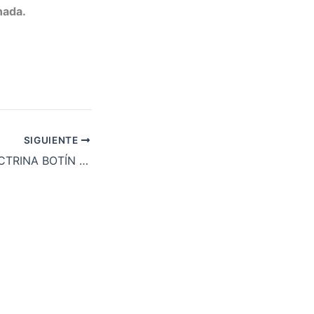
nada.
SIGUIENTE
EL FIN DE LA DOCTRINA BOTÍN – El Banco SANTANDER en el banquillo o #MarcaEspaña: Qué carajo estamos exportando -> El SANTANDER principal responsable de la quiebra de Puerto Rico