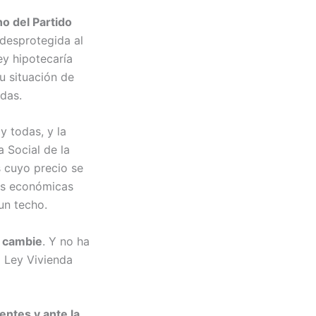
o del Partido
 desprotegida al
ey hipotecaría
u situación de
ndas.
y todas, y la
 Social de la
s cuyo precio se
nes económicas
un techo.
o cambie
. Y no ha
a Ley Vivienda
entes y ante la