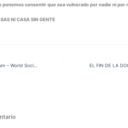
o ponemos consentir que sea vulnerado por nadie ni por 
ASAS NI CASA SIN GENTE
World Social Forum – World Social Forum in Montreal 9-12 August 2016
ntario