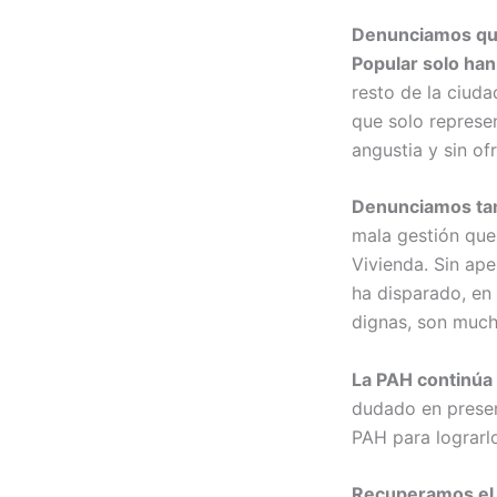
Denunciamos que
Popular solo han
resto de la ciuda
que solo represen
angustia y sin of
Denunciamos tamb
mala gestión que 
Vivienda. Sin ape
ha disparado, en
dignas, son much
La PAH continúa s
dudado en presen
PAH para lograrl
Recuperamos el E