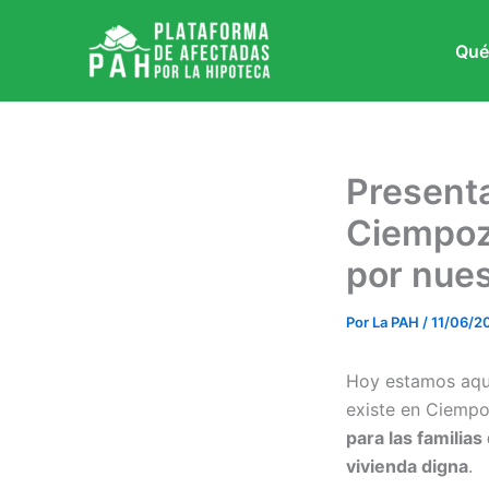
Ir
al
Qué
contenido
Presenta
Ciempozu
por nues
Por
La PAH
/
11/06/2
Hoy estamos aquí 
existe en Ciempo
para las familia
vivienda digna
.