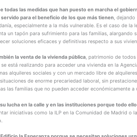
 todas las medidas que han puesto en marcha el gobiern
 servido para el beneficio de los que más tienen
, dejando
danía, especialmente a la más vulnerable. Es el caso de la l
ta un tapón para sufrimiento para las familias, alargando s
recer soluciones eficaces y definitivas respecto a sus vivie
ién la venta de la vivienda pública
, patrimonio de todos 
se está realizando para acceder una vivienda en la Agencia
nas alquileres sociales y con un mercado libre de alquilere
 situaciones de enorme precariedad laboral, sin prestacio
as las familias que no pueden acceder económicamente a 
u lucha en la calle y en las instituciones porque todo ell
tar iniciativas como la ILP en la Comunidad de Madrid o l
o.
dificio la Esperanza porque se necesitan soluciones urg