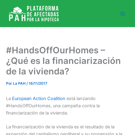
Ir
al
contenido
#HandsOffOurHomes –
¿Qué es la financiarización
de la vivienda?
Por
La PAH
/
16/11/2017
La
European Action Coalition
está lanzando
#HandsOffOurHomes, una campaña contra la
financiarización de la vivienda.
La financiarización de la vivienda es el resultado de la
expansión del capitalismo neoliberal y su propensión a la