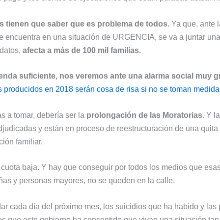
os tienen que saber que es problema de todos.
Ya que, ante l
se encuentra en una situación de URGENCIA, se va a juntar un
 datos,
afecta a más de 100 mil familias.
enda suficiente, nos veremos ante una alarma social muy g
 producidos en 2018 serán cosa de risa si no se toman medida
s a tomar, debería ser la
prolongación de las Moratorias
. Y l
judicadas y están en proceso de reestructuración de una quita
ión familiar.
cuota baja. Y hay que conseguir por todos los medios que esas 
iñas y personas mayores, no se queden en la calle.
ar cada día del próximo mes, los suicidios que ha habido y las
s que este gobierno ha consentido que vivan una situación tan