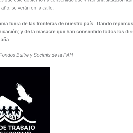
año, se verán en la calle.
ama fuera de las fronteras de nuestro país. Dando repercu
cación; y de la masacre que han consentido todos los diri
aña.
Fondos Buitre y Socimis de la PAH