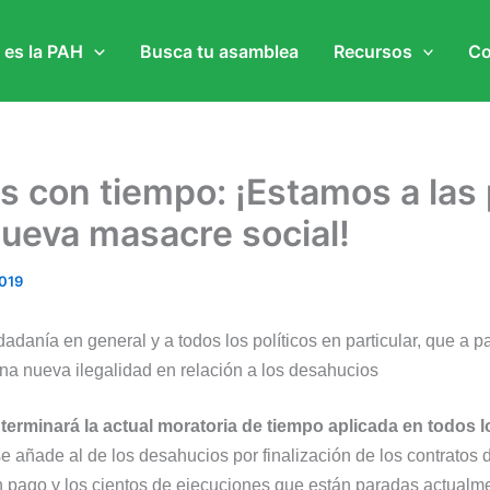
 es la PAH
Busca tu asamblea
Recursos
Co
 con tiempo: ¡Estamos a las
ueva masacre social!
019
dadanía en general y a todos los políticos en particular, que a p
na nueva ilegalidad en relación a los desahucios
terminará la actual moratoria de tiempo aplicada en todos 
se añade al de los desahucios por finalización de los contratos d
n pago y los cientos de ejecuciones que están paradas actualm