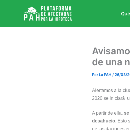
Ir
al
Qué
contenido
Avisamos
de una n
Por
La PAH
/
26/03/2
Alertamos a la ciu
2020 se iniciará u
A partir de ella,
se 
desahucio
. Esto 
de las daciones e