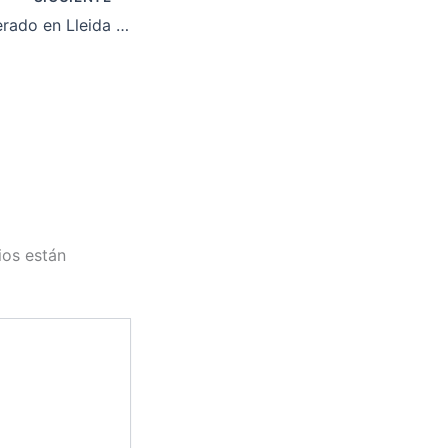
Primer bloque liberado en Lleida para exigir solución de familias abandonadas por el Ayuntamiento de Lleida y la Generalitat
ios están