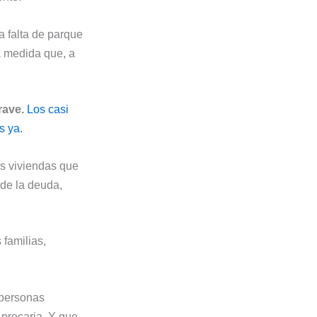
a falta de parque
a medida que, a
rave.
Los casi
s ya.
as viviendas que
 de la deuda,
familias,
 personas
 precaria. Y que