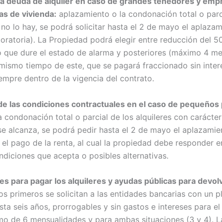
la deuda de alquiler en caso de grandes tenedores y emp
as de vivienda:
aplazamiento o la condonación total o parc
 no lo hay, se podrá solicitar hasta el 2 de mayo el aplaza
oratoria). La Propiedad podrá elegir entre reducción del 50
o que dure el estado de alarma y posteriores (máximo 4 me
 mismo tiempo de este, que se pagará fraccionado sin inter
empre dentro de la vigencia del contrato.
de las condiciones contractuales en el caso de pequeños 
 condonación total o parcial de los alquileres con carácter
 se alcanza, se podrá pedir hasta el 2 de mayo el aplazami
 el pago de la renta, al cual la propiedad debe responder e
ndiciones que acepta o posibles alternativas.
les para pagar los alquileres y ayudas públicas para devol
os primeros se solicitan a las entidades bancarias con un p
ta seis años, prorrogables y sin gastos e intereses para el 
o de 6 mensualidades y para ambas situaciones (3 y 4). 