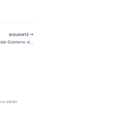
SIGUIENTE
El nuevo Decreto del Gobierno sigue siendo insuficiente
ios están