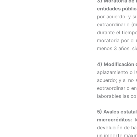
3) Moratoria de 
entidades públic
por acuerdo; y si
extraordinario (m
durante el tiemp
moratoria por el
menos 3 años, si
4) Modificación 
aplazamiento o la
acuerdo; y si no
extraordinario en
laborables las co
5) Avales estata
microcréditos:
l
devolución de has
un importe máxim