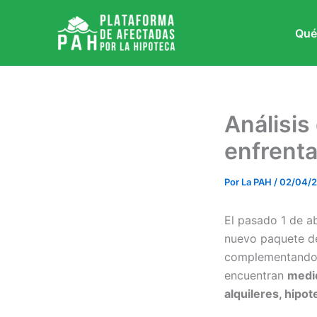
Ir
al
Qué
contenido
Análisis
enfrenta
Por
La PAH
/
02/04/
El pasado 1 de ab
nuevo paquete de
complementando l
encuentran
medid
alquileres, hipot