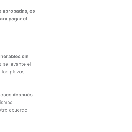
o aprobadas, es
ara pagar el
lnerables sin
z se levante el
 los plazos
s meses después
ismas
 otro acuerdo