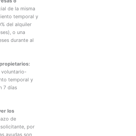
resas o
ial de la misma
miento temporal y
% del alquiler
ses), o una
eses durante al
propietarios:
 voluntario-
ento temporal y
n 7 días
ver los
lazo de
solicitante, por
Las ayudas son