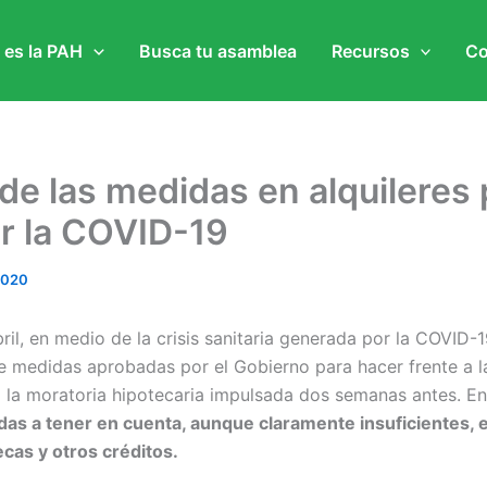
 es la PAH
Busca tu asamblea
Recursos
Co
 de las medidas en alquileres
r la COVID-19
2020
ril, en medio de la crisis sanitaria generada por la COVID-1
 medidas aprobadas por el Gobierno para hacer frente a la
a moratoria hipotecaria impulsada dos semanas antes. Entr
as a tener en cuenta, aunque claramente insuficientes, 
ecas y otros créditos.