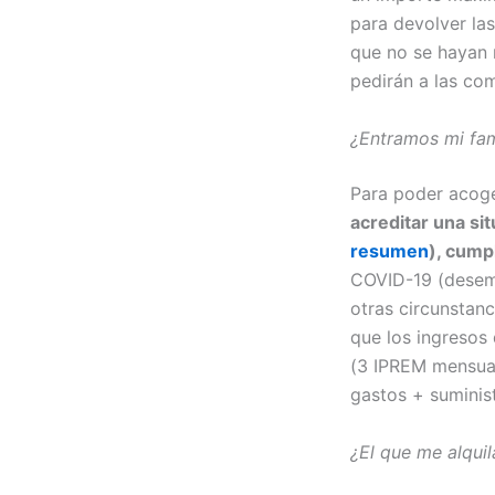
para devolver las
que no se hayan 
pedirán a las co
¿Entramos mi fam
Para poder acoge
acreditar una sit
resumen
), cump
COVID-19 (desemp
otras circunstanc
que los ingresos 
(3 IPREM mensual
gastos + suminist
¿El que me alqui