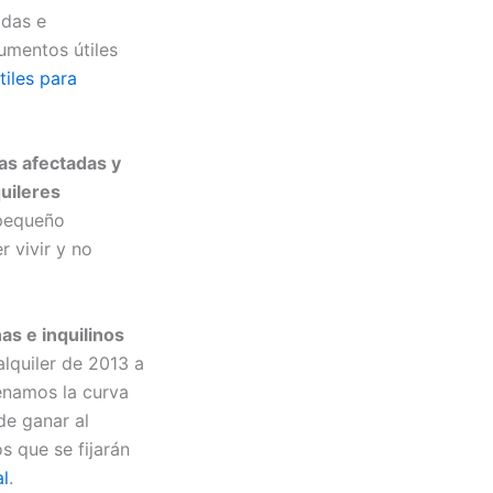
adas e
umentos útiles
iles para
as afectadas y
uileres
 pequeño
r vivir y no
as e inquilinos
lquiler de 2013 a
enamos la curva
de ganar al
s que se fijarán
al
.