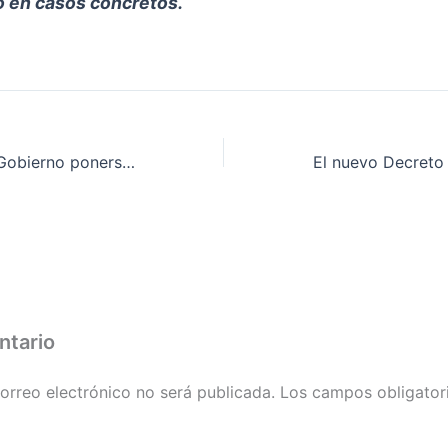
o en casos concretos.
La PAH exige al Gobierno ponerse de parte de la ciudadanía frente a la alarmante presión del lobby bancario y la patronal de grandes tenedores
ntario
orreo electrónico no será publicada.
Los campos obligator