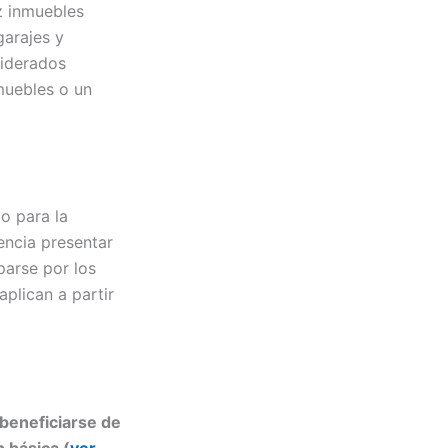
ez inmuebles
garajes y
siderados
muebles o un
o para la
encia presentar
parse por los
aplican a partir
 beneficiarse de
 básica (
ver