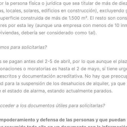
r la persona física o jurídica que sea titular de más de di
s, locales, solares, edificios en construcción), excluyendo 
superficie construida de más de 1.500 m². El resto son con
es por esta ley (aunque una empresa con menos de 10 in
viviendas, debería ser considerado como tal).
mos para solicitarlas?
 se pagan antes del 2-5 de abril, por lo que aunque el plaz
onaciones o moratorias es hasta el 2 de mayo, sí tiene urg
 escritos y documentación acreditativa. No hay que preocu
ud para la suspensión de los desahucios de alquiler, ya que 
e el estado de alarma, estando actualmente parados.
ceder a los documentos útiles para solicitarlas?
l empoderamiento y defensa de las personas y que puedan
ha resumido todo ello en un
documento con la información