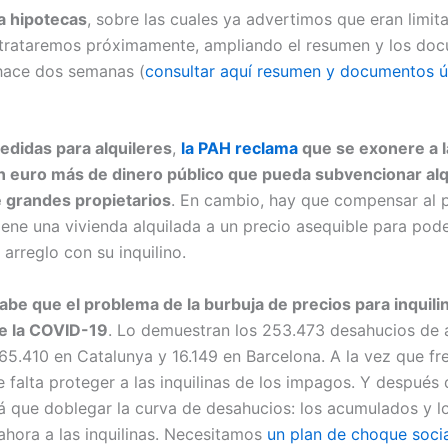
a hipotecas
, sobre las cuales ya advertimos que eran limit
as trataremos próximamente, ampliando el resumen y los doc
hace dos semanas (
consultar aquí resumen y documentos út
edidas para alquileres
,
la PAH reclama
que se exonere a l
n euro más de dinero público que pueda subvencionar alq
 grandes propietarios
. En cambio, hay que compensar al
iene una vivienda alquilada a un precio asequible para pode
 arreglo con su inquilino.
be que el problema de la burbuja de precios para inquilin
de la COVID-19
. Lo demuestran los 253.473 desahucios de a
65.410 en Catalunya y 16.149 en Barcelona. A la vez que fr
 falta proteger a las inquilinas de los impagos. Y después 
á que doblegar la curva de desahucios: los acumulados y lo
ahora a las inquilinas. Necesitamos
un plan de choque soci