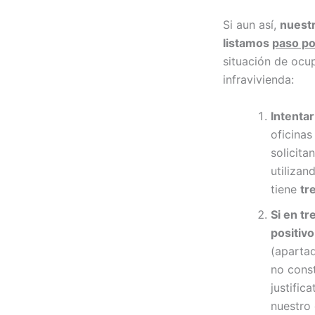
Si aun así,
nuest
listamos
paso po
situación de ocu
infravivienda:
Intenta
oficinas
solicita
utilizan
tiene
tr
Si en t
positivo
(aparta
no cons
justific
nuestro