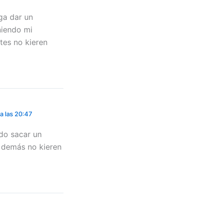
ga dar un
iendo mi
tes no kieren
a las 20:47
do sacar un
s demás no kieren