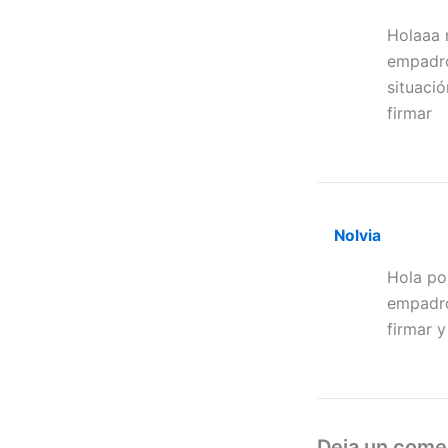
Holaaa 
empadro
situació
firmar
Nolvia
Hola po
empadro
firmar y
Deja un come