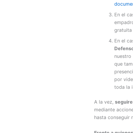
documen
En el c
empadro
gratuita
En el c
Defenso
nuestro
que tam
presenci
por vide
toda la 
A la vez,
seguire
mediante accione
hasta conseguir n
Frente a quienes