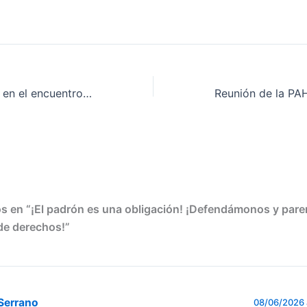
La PAH participa en el encuentro con Leilani Farha
s en “¡El padrón es una obligación! ¡Defendámonos y par
de derechos!”
Serrano
08/06/2026 