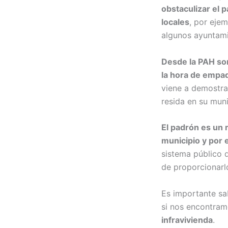
obstaculizar el 
locales
, por eje
algunos ayuntami
Desde la PAH so
la hora de empa
viene a demostra
resida en su mun
El padrón es un 
municipio y por 
sistema público d
de proporcionarlo
Es importante s
si nos encontram
infravivienda
.