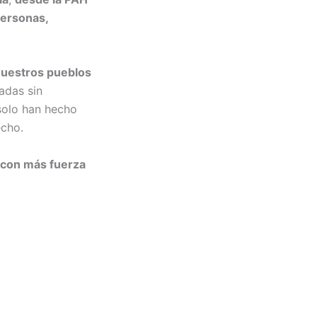
personas,
nuestros pueblos
adas sin
 solo han hecho
echo.
 con más fuerza