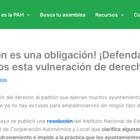
 es la PAH
Busca tu asamblea
Recursos
Co
ón es una obligación! ¡Defe
s esta vulneración de derec
020
ión del derecho al padrón que ejercen muchos ayuntamient
e ya no hay excusas para empadronarnos sin ningún tipo d
mayo se publicó una
resolución
del Instituto Nacional de Es
al de Cooperación Autonómica y Local que
clarifica algun
dronamiento e impide a la práctica que los ayuntamient