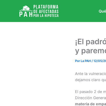
Ir
al
Qué
contenido
¡El padr
y paremo
Por
La PAH
/
12/05/2
Ante la vulnerac
dejamos claro qu
El pasado 2 de 
Dirección Gener
materia de empa