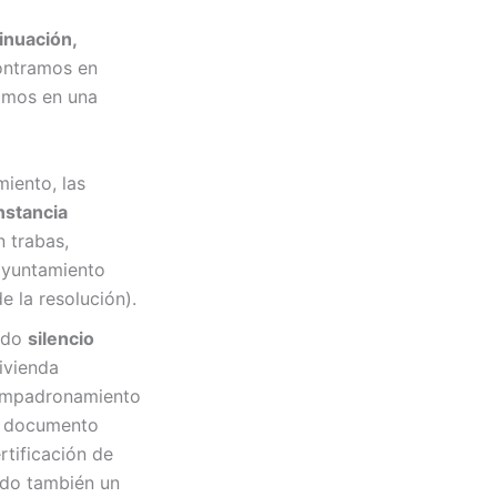
inuación,
contramos en
imos en una
miento, las
nstancia
 trabas,
ayuntamiento
e la resolución).
mado
silencio
ivienda
e empadronamiento
ún documento
rtificación de
ado también un