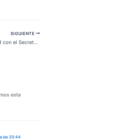
SIGUIENTE
Reunión de la PAH con el Secretario General de Vivienda, David Lucas
emos esta
a las 20:44