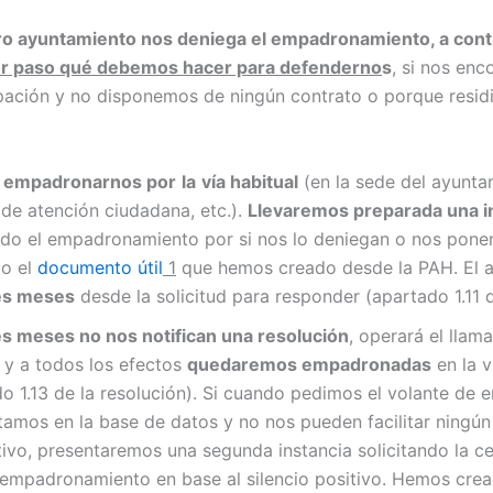
ro ayuntamiento nos deniega el empadronamiento, a cont
r paso qué debemos hacer para defenderno
s
, si nos en
pación y no disponemos de ningún contrato o porque resid
r empadronarnos por
la
vía habitual
(en la sede del ayunta
 de atención ciudadana, etc.).
Llevaremos preparada una i
ndo el empadronamiento por si nos lo deniegan o nos ponen
do el
documento útil
1
que hemos creado desde la PAH. El 
es meses
desde la solicitud para responder (apartado 1.11 d
res meses no nos notifican una resolución
, operará el lla
y a todos los efectos
quedaremos empadronadas
en la v
do 1.13 de la resolución). Si cuando pedimos el volante d
tamos en la base de datos y no nos pueden facilitar ning
ativo, presentaremos una segunda instancia solicitando la ce
 empadronamiento en base al silencio positivo. Hemos cre