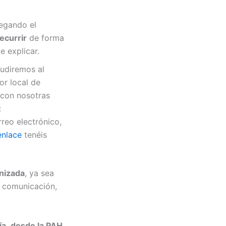
negando el
ecurrir
de forma
e explicar.
cudiremos al
or local de
 con nosotras
:
rreo electrónico,
enlace
tenéis
nizada
, ya sea
e comunicación,
ía
,
desde la PAH