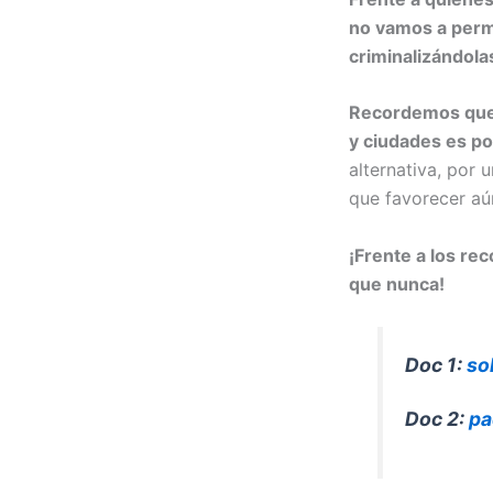
no vamos a perm
criminalizándolas
Recordemos que 
y ciudades es p
alternativa, por 
que favorecer aú
¡Frente a los r
que nunca!
Doc 1:
so
Doc 2:
pa