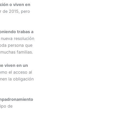
ción o viven en
r de 2015, pero
oniendo trabas a
a nueva resolución
toda persona que
 muchas familias.
ue viven en un
omo el acceso al
enen la obligación
empadronamiento
tipo de