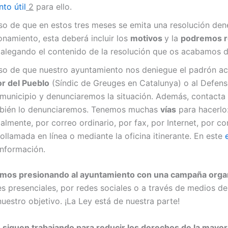
to útil
2
para ello.
aso de que en estos tres meses se emita una resolución de
namiento, esta deberá incluir los
motivos
y la
podremos r
 alegando el contenido de la resolución que os acabamos d
aso de que nuestro ayuntamiento nos deniegue el padrón a
r del Pueblo
(Síndic de Greuges en Catalunya) o al Defens
 municipio y denunciaremos la situación. Además, contacta
bién lo denunciaremos. Tenemos muchas
vías
para hacerlo
almente, por correo ordinario, por fax, por Internet, por co
ollamada en línea o mediante la oficina itinerante. En este
información.
mos presionando al ayuntamiento con una campaña orga
s presenciales, por redes sociales o a través de medios d
uestro objetivo. ¡La Ley está de nuestra parte!
 siguen trabajando para reducir los derechos de la mayor