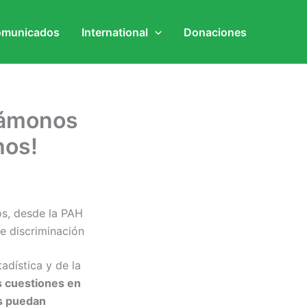
municados
International
Donaciones
ndámonos
hos!
os, desde la PAH
e discriminación
tadística y de la
as cuestiones en
os puedan