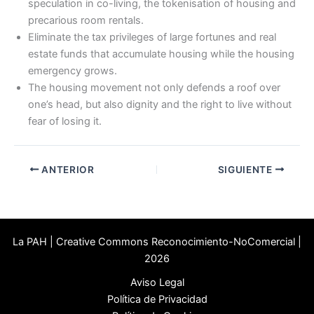
speculation in co-living, the tokenisation of housing and
precarious room rentals.
Eliminate the tax privileges of large fortunes and real
estate funds that accumulate housing while the housing
emergency grows.
The housing movement not only defends a roof over
one’s head, but also dignity and the right to live without
fear of losing it.
ANTERIOR
SIGUIENTE
La PAH | Creative Commons Reconocimiento-NoComercial |
2026
Aviso Legal
Política de Privacidad