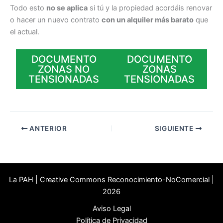
Todo esto
no se aplica
si tú y la propiedad acordáis renovar
o hacer un nuevo contrato
con un alquiler más barato
que
el actual.
DOCUMENTO
DOCUMENTO
ZONAS NO
ZONAS
TENSIONADAS
TENSIONADAS
ANTERIOR
SIGUIENTE
La PAH | Creative Commons Reconocimiento-NoComercial |
2026
Aviso Legal
Política de Privacidad