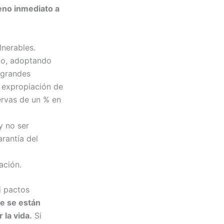
reno inmediato a
lnerables.
ojo, adoptando
s grandes
a expropiación de
servas de un % en
y no ser
rantía del
ación.
i pactos
e se están
 la vida.
Si