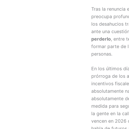
Tras la renuncia 
preocupa profund
los desahucios tr
ante una cuestió
perderlo
, entre 
formar parte de 
personas.
En los últimos d
prórroga de los a
incentivos fisca
absolutamente na
absolutamente de
medida para segu
la gente en la ca
vencen en 2026 o
habla de futuros 