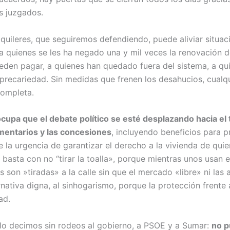
s juzgados.
quileres, que seguiremos defendiendo, puede aliviar situac
a quienes se les ha negado una y mil veces la renovación de
eden pagar, a quienes han quedado fuera del sistema, a q
precariedad. Sin medidas que frenen los desahucios, cualqu
completa.
cupa que el debate político se esté desplazando hacia el 
amentarios y las concesiones
, incluyendo beneficios para p
e la urgencia de garantizar el derecho a la vivienda de qui
basta con no “tirar la toalla», porque mientras unos usan 
es son »tiradas» a la calle sin que el mercado «libre» ni las
rnativa digna, al sinhogarismo, porque la protección frente
ad.
lo decimos sin rodeos al gobierno, a PSOE y a Sumar:
no p