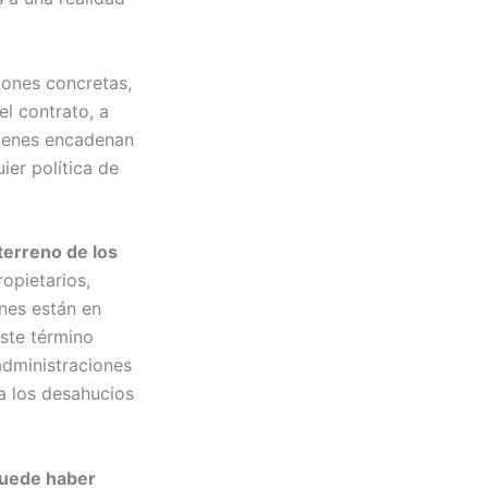
iones concretas,
l contrato, a
uienes encadenan
ier política de
terreno de los
ropietarios,
enes están en
este término
 administraciones
 a los desahucios
uede haber