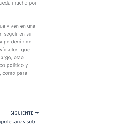
 queda mucho por
ue viven en una
n seguir en su
si perderán de
vínculos, que
bargo, este
co político y
o, como para
SIGUIENTE
Las ejecuciones hipotecarias sobre viviendas habituales se disparan un 38% en el primer trimestre de 2026