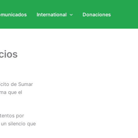
municados
International
Donaciones
cios
ícito de Sumar
ama que el
ntentos por
 un silencio que