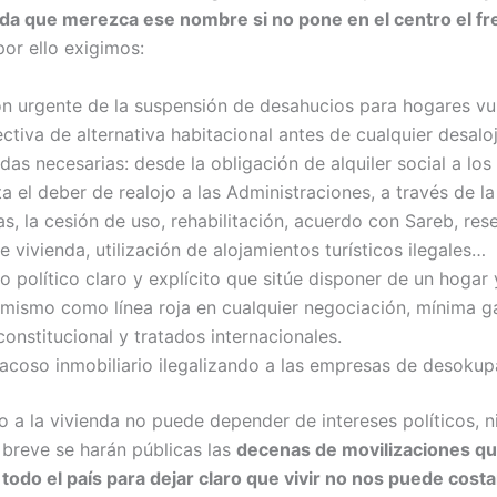
enda que merezca ese nombre si no pone en el centro el f
 por ello exigimos:
n urgente de la suspensión de desahucios para hogares vu
ectiva de alternativa habitacional antes de cualquier desal
das necesarias: desde la obligación de alquiler social a lo
a el deber de realojo a las Administraciones, a través de l
as, la cesión de uso, rehabilitación, acuerdo con Sareb, re
e vivienda, utilización de alojamientos turísticos ilegales…
político claro y explícito que sitúe disponer de un hogar 
mismo como línea roja en cualquier negociación, mínima ga
onstitucional y tratados internacionales.
acoso inmobiliario ilegalizando a las empresas de desokup
 a la vivienda no puede depender de intereses políticos, n
n breve se harán públicas las
decenas de movilizaciones qu
odo el país para dejar claro que vivir no nos puede costar