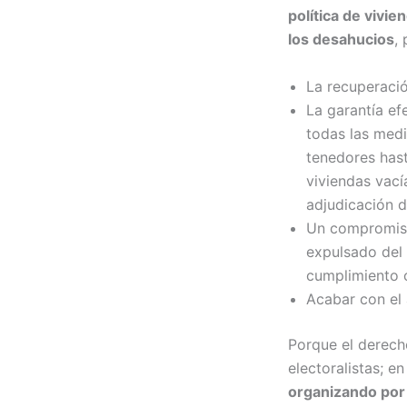
política de vivi
los desahucios
,
La recuperació
La garantía ef
todas las medi
tenedores hast
viviendas vací
adjudicación d
Un compromiso 
expulsado del 
cumplimiento c
Acabar con el 
Porque el derecho
electoralistas; e
organizando por t