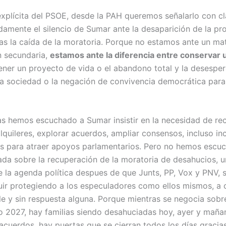
explícita del PSOE, desde la PAH queremos señalarlo con cl
amente el silencio de Sumar ante la desaparición de la pro
as la caída de la moratoria. Porque no estamos ante un mat
n secundaria,
estamos ante la diferencia entre conservar 
tener un proyecto de vida o el abandono total y la desesper
la sociedad o la negación de convivencia democrática para
ías hemos escuchado a Sumar insistir en la necesidad de rec
lquileres, explorar acuerdos, ampliar consensos, incluso in
les para atraer apoyos parlamentarios. Pero no hemos escu
da sobre la recuperación de la moratoria de desahucios, 
 la agenda política despues de que Junts, PP, Vox y PNV, s
ir protegiendo a los especuladores como ellos mismos, a c
lle y sin respuesta alguna. Porque mientras se negocia sob
 2027, hay familias siendo desahuciadas hoy, ayer y mañan
acuerdos, hay puertas que se cierran todos los días gracia