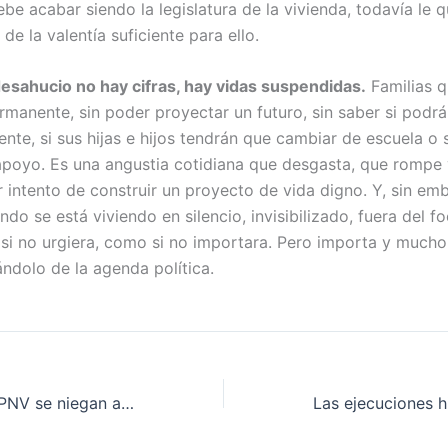
be acabar siendo la legislatura de la vivienda, todavía le
e la valentía suficiente para ello.
esahucio no hay cifras, hay vidas suspendidas.
Familias q
manente, sin poder proyectar un futuro, sin saber si podrá
ente, si sus hijas e hijos tendrán que cambiar de escuela o 
apoyo. Es una angustia cotidiana que desgasta, que rompe 
r intento de construir un proyecto de vida digno. Y, sin em
ndo se está viviendo en silencio, invisibilizado, fuera del fo
si no urgiera, como si no importara. Pero importa y much
nándolo de la agenda política.
PP, Junts, Vox y PNV se niegan a validar la prórroga que ya protege a más de 35.000 familias de las subidas del alquiler