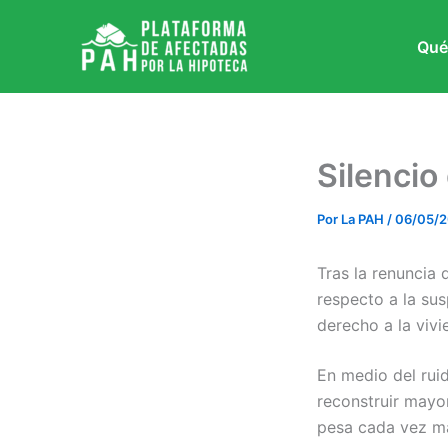
Ir
al
Qué
contenido
Silencio
Por
La PAH
/
06/05/
Tras la renuncia
respecto a la sus
derecho a la vivi
En medio del rui
reconstruir mayor
pesa cada vez má