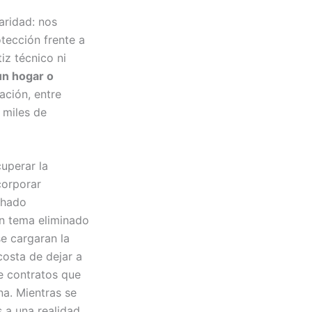
aridad: nos
tección frente a
iz técnico ni
un hogar o
ación, entre
 miles de
uperar la
corporar
chado
un tema eliminado
e cargaran la
osta de dejar a
re contratos que
a. Mientras se
s a una realidad