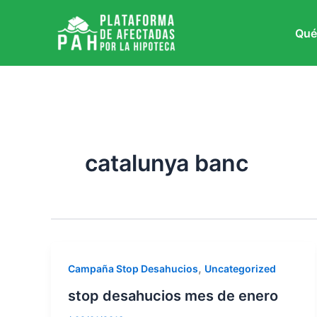
Ir
al
Qué
contenido
catalunya banc
,
Campaña Stop Desahucios
Uncategorized
stop desahucios mes de enero