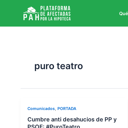
Ir
al
Qué
contenido
puro teatro
,
Comunicados
PORTADA
Cumbre anti desahucios de PP y
PSOE: #PuroTeatro.