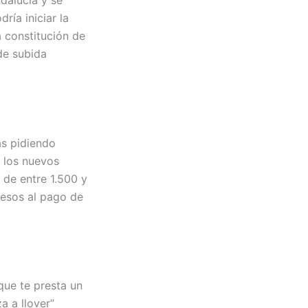
dalucía y se
ría iniciar la
 constitución de
de subida
as pidiendo
e los nuevos
 de entre 1.500 y
resos al pago de
que te presta un
a a llover”