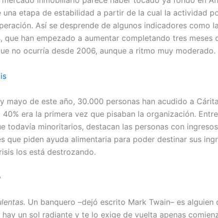
el mercado inmobiliario parece haber tocado ya fondo en An
e una etapa de estabilidad a partir de la cual la actividad pod
peración. Así se desprende de algunos indicadores como la
s, que han empezado a aumentar completando tres meses 
que no ocurría desde 2006, aunque a ritmo muy moderado.
is
 y mayo de este año, 30.000 personas han acudido a Cárit
l 40% era la primera vez que pisaban la organización. Entr
e todavía minoritarios, destacan las personas con ingresos
es que piden ayuda alimentaria para poder destinar sus ing
risis los está destrozando.
o
lentas.
Un banquero –dejó escrito Mark Twain– es alguien 
hay un sol radiante y te lo exige de vuelta apenas comienz