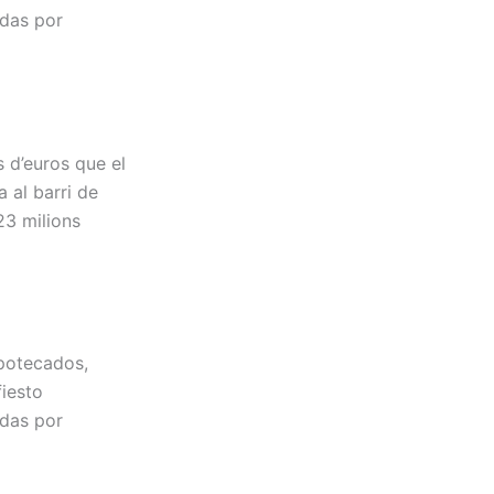
adas por
s d’euros que el
 al barri de
23 milions
potecados,
fiesto
adas por