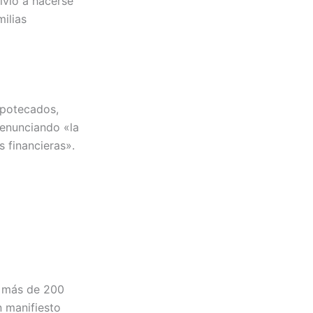
lvió a hacerse
milias
ipotecados,
denunciando «la
 financieras».
a más de 200
n manifiesto