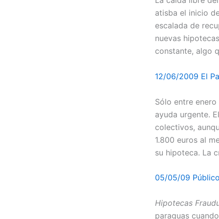
La caída libre d
atisba el inicio d
escalada de recu
nuevas hipoteca
constante, algo 
12/06/2009 El Pa
Sólo entre enero
ayuda urgente. E
colectivos, aunqu
1.800 euros al m
su hipoteca. La c
05/05/09 Públic
Hipotecas Fraudu
paraguas cuando 