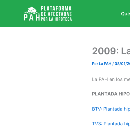
Ir
al
Qué
contenido
2009: L
Por
La PAH
/
08/01/2
La PAH en los m
PLANTADA HIPO
BTV: Plantada hi
TV3: Plantada hi