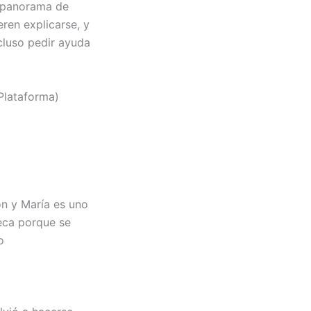
ro panorama de
ren explicarse, y
ncluso pedir ayuda
Plataforma)
ón y María es uno
teca porque se
o