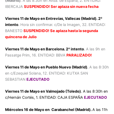
(Madrid)
. A las 8:30h en Avda. de España, 2. ENTIDAD:
IBERCAJA
SUSPENDIDO! Ser aplaza sin nueva fecha
Viernes 11 de Mayo en Entrevías, Vallecas (Madrid). 2º
intento
.
Hora sin confirmar. c/De la Imagen, 32. ENTIDAD:
BANESTO
SUSPENDIDO! Se aplaza hasta la segunda
quincena de Julio
Viernes 11 de Mayo en Barcelona. 2º intento
.
A las 9h en
Passatge Prim, 16. ENTIDAD: BBVA
PARALIZADO!
Viernes 11 de Mayo en Pueblo Nuevo (Madrid)
.
A las 8:30h
en c/Ezequiel Solana, 12. ENTIDAD: KUTXA SAN
SEBASTIAN
EJECUTADO
Viernes 11 de Mayo en Valmojado (Toledo)
. A las 8:30h en
c/Hernán Cortés, 1. ENTIDAD: CAJA ESPAÑA
EJECUTADO
Miércoles 16 de Mayo en
Carabanchel (Madrid).
A las 11h