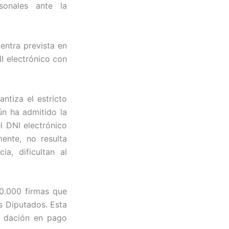
sonales ante la
uentra prevista en
NI electrónico con
ntiza el estricto
ún ha admitido la
l DNI electrónico
ente, no resulta
a, dificultan al
0.000 firmas que
s Diputados. Esta
la dación en pago