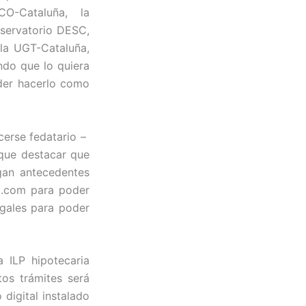
CO-Cataluña, la
servatorio DESC,
 la UGT-Cataluña,
ndo que lo quiera
der hacerlo como
cerse fedatario –
 que destacar que
ngan antecedentes
a.com para poder
egales para poder
a ILP hipotecaria
os trámites será
 digital instalado