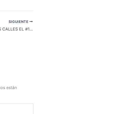
SIGUIENTE
VOLVEMOS A LAS CALLES EL #12M15M: PORQUÉ SOMOS EL 99% Y SABEMOS QUE ¡SÍ SE PUEDE!
ios están