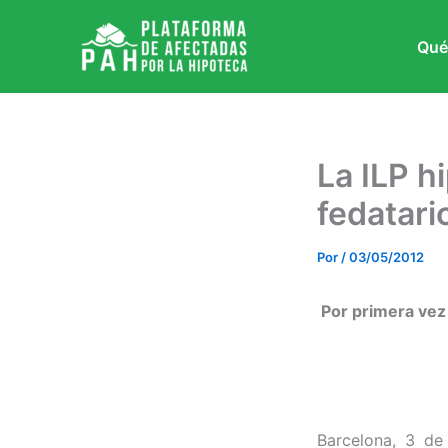
Ir
al
Qué
contenido
La ILP h
fedatari
Por
/
03/05/2012
Por primera vez
Barcelona, 3 d