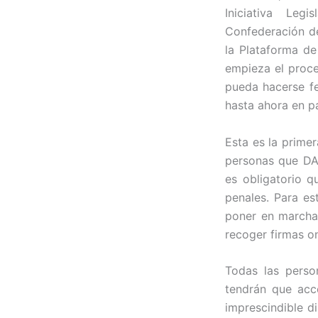
Iniciativa Leg
Confederación d
la Plataforma de
empieza el proce
pueda hacerse f
hasta ahora en p
Esta es la prime
personas que DAN
es obligatorio q
penales. Para e
poner en marcha 
recoger firmas on
Todas las person
tendrán que acc
imprescindible di