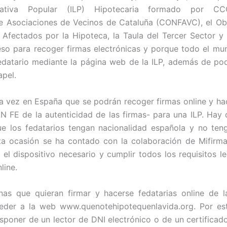
islativa Popular (ILP) Hipotecaria formado por CC
e Asociaciones de Vecinos de Cataluña (CONFAVC), el Ob
 Afectados por la Hipoteca, la Taula del Tercer Sector y
so para recoger firmas electrónicas y porque todo el mu
edatario mediante la página web de la ILP, además de po
apel.
ra vez en España que se podrán recoger firmas online y ha
 FE de la autenticidad de las firmas- para una ILP. Hay
ue los fedatarios tengan nacionalidad española y no te
sta ocasión se ha contado con la colaboración de Mifirm
el dispositivo necesario y cumplir todos los requisitos l
line.
as que quieran firmar y hacerse fedatarias online de l
eder a la web www.quenotehipotequenlavida.org. Por est
sponer de un lector de DNI electrónico o de un certificado