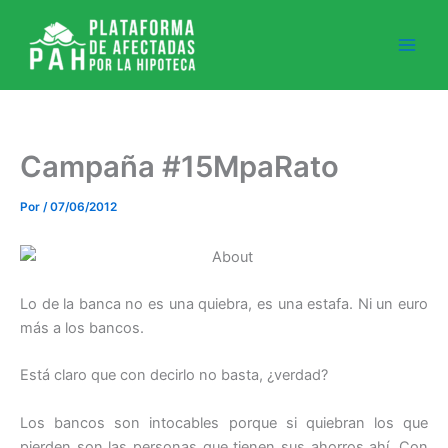
Ir
al
contenido
Campaña #15MpaRato
Por
/
07/06/2012
Lo de la banca no es una quiebra, es una estafa. Ni un euro
más a los bancos.
Está claro que con decirlo no basta, ¿verdad?
Los bancos son intocables porque si quiebran los que
pierden son las personas que tienen sus ahorros ahí. Con