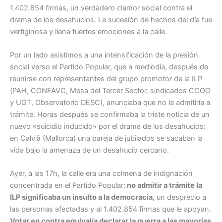
1.402.854 firmas, un verdadero clamor social contra el
drama de los desahucios. La sucesión de hechos del día fue
vertiginosa y llena fuertes emociones a la calle.
Por un lado asistimos a una intensificación de la presión
social verso el Partido Popular, que a mediodía, después de
reunirse con representantes del grupo promotor de la ILP
(PAH, CONFAVC, Mesa del Tercer Sector, sindicados CCOO
y UGT, Observatorio DESC), anunciaba que no la admitiría a
trámite. Horas después se confirmaba la triste noticia de un
nuevo «suicidio inducido» por el drama de los desahucios:
en Calvià (Mallorca) una pareja de jubilados se sacaban la
vida bajo la amenaza de un desahucio cercano.
Ayer, a las 17h, la calle era una colmena de indignación
concentrada en el Partido Popular:
no admitir a trámite la
ILP significaba un insulto a la democracia
, un desprecio a
las personas afectadas y al 1.402.854 firmas que le apoyan.
Votar en contra equivalía declarar la guerra a las mayorías