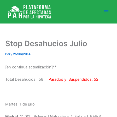
Ir
al
contenido
Stop Desahucios Julio
Por
/
25/06/2014
[en continua actualización]**
Total Desahucios: 58
Parados y Suspendidos: 52
Martes, 1 de julio
Madrid
, 11.00h, Bulevard Naturaleza 1, Entidad: EMVS