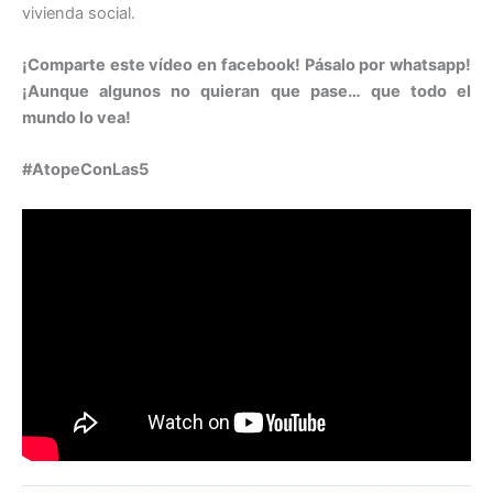
vivienda social.
¡Comparte este vídeo en facebook! Pásalo por whatsapp!
¡Aunque algunos no quieran que pase… que todo el
mundo lo vea!
#AtopeConLas5