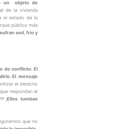
mo un objeto de
l de la vivienda
 el estado de la
arque público más
ufran sed, frío y
 de conflicto. El
dirlo. El mensaje
antizar el derecho
 que respondan al
PP ¡
Ellos tumban
egurarnos que no
ido lo imposible
.