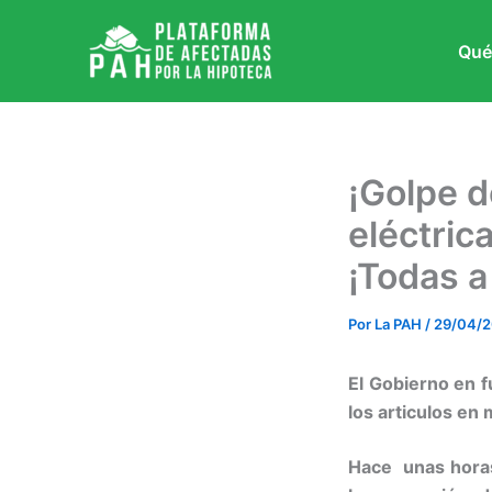
Ir
al
Qué
contenido
¡Golpe d
eléctric
¡Todas a 
Por
La PAH
/
29/04/2
El Gobierno en f
los articulos en
Hace unas horas