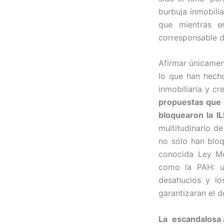
burbuja inmobili
que mientras e
corresponsable d
Afirmar únicamen
lo que han hech
inmobiliaria y cr
propuestas que 
bloquearon la I
multitudinario d
no sólo han bloq
conocida Ley Mo
como la PAH: u
desahucios y lo
garantizaran el d
La escandalosa a