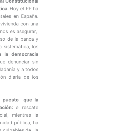
al Constitucional
tica.
Hoy el PP ha
tales en España.
 vivienda con una
rnos es asegurar,
aso de la banca y
 sistemática, los
e la democracia
e denunciar sin
dadanía y a todos
ón diaria de los
, puesto que la
ación:
el rescate
ial, mientras la
nidad pública, ha
s culpables de la