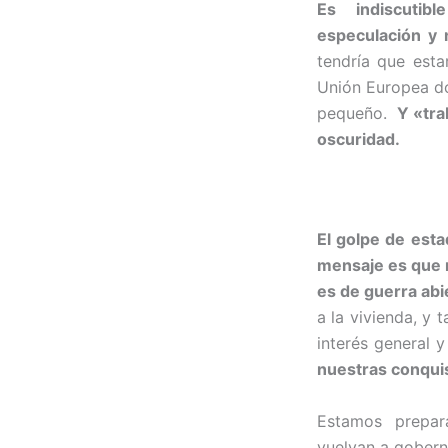
Es indiscutibl
especulación y
tendría que est
Unión Europea do
pequeño.
Y «tra
oscuridad.
El golpe de esta
mensaje es que n
es de guerra abi
a la vivienda, y
interés general y
nuestras conqui
Estamos prepara
vuelvan a gobern