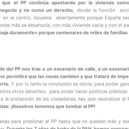
e que el PP continúa apostando por la vivienda co
 negocio y no como un derecho
,
donde la función socia
ar en el centro. Apuesta abiertamente porque España sea
nde más se desahucia, con más vivienda vacía y con el p
baja duramente» porque centenares de miles de familias s
do del PP nos trae a un escenario de calle, a un escenario
o permitirá que las cosas cambien y que tratará de impe
erta.
Y por lo tanto la conclusión es obvia: para poder gar
 tantos otros derechos, para poder hacer políticas públicas
 a la protección de las ciudadanas, hay que neutralizar al 
stas: ¡Nosotros tenemos que tumbar al PP!
das para presionar al PP hasta que no puedan más y as
ar.
Durante los 7 años de lucha de la PAH, hemos consegu