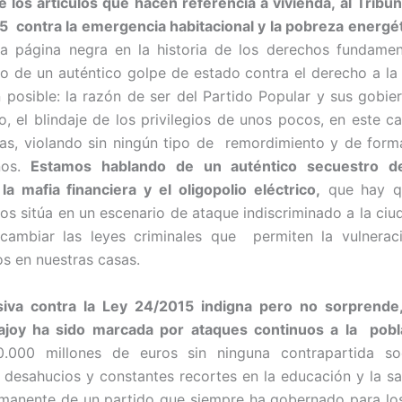
e los articulos que hacen referencia a vivienda, al Tribun
5 contra la emergencia habitacional y la pobreza energé
va página negra en la historia de los derechos fundamen
 de un auténtico golpe de estado contra el derecho a la
n posible: la razón de ser del Partido Popular y sus gobie
 el blindaje de los privilegios de unos pocos, en este c
ras, violando sin ningún tipo de remordimiento y de forma
nos.
Estamos hablando de un auténtico secuestro d
a mafia financiera y el oligopolio eléctrico
,
que hay qu
s sitúa en un escenario de ataque indiscriminado a la ciu
 cambiar las leyes criminales que permiten la vulneraci
s en nuestras casas.
siva contra la Ley 24/2015 indigna pero no sorprende
Rajoy ha sido marcada por ataques continuos a la pobl
.000 millones de euros sin ninguna contrapartida soc
a desahucios y constantes recortes en la educación y la sa
manente de un partido que siempre ha gobernado para lo