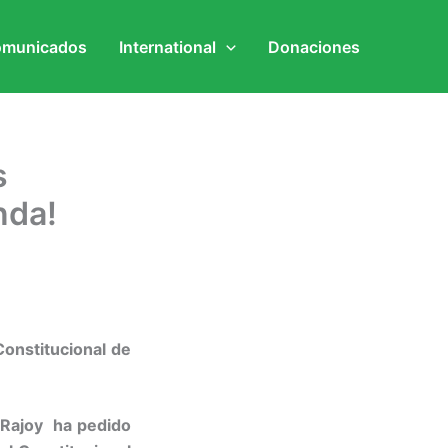
municados
International
Donaciones
s
nda!
Constitucional de
 Rajoy ha pedido