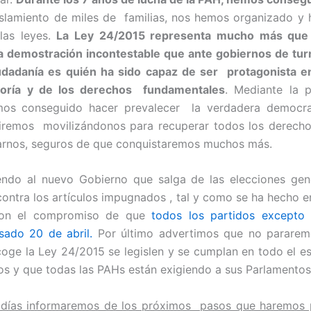
slamiento de miles de familias, nos hemos organizado y 
las leyes.
La Ley 24/2015 representa mucho más que 
a demostración incontestable que ante gobiernos de turn
iudadanía es quién ha sido capaz de ser protagonista en
yoría y de los derechos fundamentales
. Mediante la p
mos conseguido hacer prevalecer la verdadera democr
uiremos movilizándonos para recuperar todos los derech
arnos, seguros de que conquistaremos muchos más.
ndo al nuevo Gobierno que salga de las elecciones gen
 contra los artículos impugnados , tal y como se ha hecho 
con el compromiso de que
todos los partidos excepto
sado 20 de abril.
Por último advertimos que no pararem
oge la Ley 24/2015 se legislen y se cumplan en todo el es
os y que todas las PAHs están exigiendo a sus Parlamentos
 días informaremos de los próximos pasos que haremos 