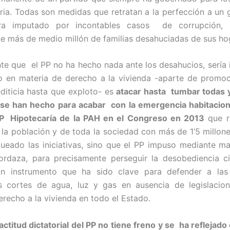
aria. Todas son medidas que retratan a la perfección a un g
ra imputado por incontables casos de corrupción, 
e más de medio millón de familias desahuciadas de sus ho
te que el PP no ha hecho nada ante los desahucios, sería 
o en materia de derecho a la vivienda -aparte de promoc
editicia hasta que exploto- es
atacar hasta tumbar todas y
se han hecho para acabar con la emergencia habitacio
LP Hipotecaría de la PAH en el Congreso en 2013
que r
e la población y de toda la sociedad con más de 1’5 millone
ueado las iniciativas, sino que el PP impuso mediante ma
rdaza, para precisamente perseguir la desobediencia civ
n instrumento que ha sido clave para defender a las 
s cortes de agua, luz y gas en ausencia de legislacion
erecho a la vivienda en todo el Estado.
ctitud dictatorial del PP no tiene freno y se ha reflejado