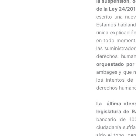
la suspensión, d
de la Ley 24/201
escrito una nue
Estamos hablando
única explicació
en todo momento,
las suministrado
derechos huma
orquestado por l
ambages y que no
los intentos de
derechos humano
La última ofen
legislatura de 
bancario de 100
ciudadanía sufrí
sido el tono per