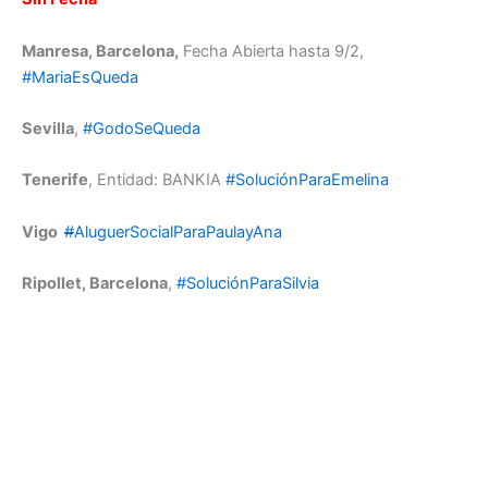
Manresa, Barcelona,
Fecha Abierta hasta 9/2,
#MariaEsQueda
Sevilla
,
#GodoSeQueda
Tenerife
, Entidad: BANKIA
#SoluciónParaEmelina
Vigo
#
AluguerSocialParaPaulayAna
Ripollet, Barcelona
,
#SoluciónParaSilvia