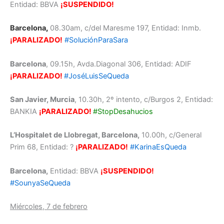
Entidad: BBVA
¡SUSPENDIDO!
Barcelona
,
08.30am, c/del Maresme 197, Entidad: Inmb.
¡PARALIZADO!
#SoluciónParaSara
Barcelona
, 09.15h, Avda.Diagonal 306, Entidad: ADIF
¡PARALIZADO!
#JoséLuisSeQueda
San Javier, Murcia
, 10.30h, 2º intento, c/Burgos 2, Entidad:
BANKIA
¡PARALIZADO!
#StopDesahucios
L’Hospitalet de Llobregat, Barcelona,
10.00h, c/General
Prim 68, Entidad: ?
¡PARALIZADO!
#KarinaEsQueda
Barcelona,
Entidad: BBVA
¡SUSPENDIDO!
#SounyaSeQueda
Miércoles, 7 de febrero