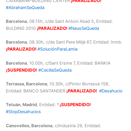
CAIXABANK-BUILDING CENTER
¡PARALIZADO!
#AbrahamSeQueda
Barcelona
, 08.15h, c/de Sant Antoni Abad 5, Entidad:
BULDING 2010
¡PARALIZADO!
#NeusSeQueda
Barcelona
, 08.30h, c/de Sant Pere Mitjà 67, Entidad: Inmb.
¡PARALIZADO!
#SoluciónParaLamia
Barcelona
, 10.00h, c/Sant Ersme 7, Entidad: BANKIA
¡SUSPENDIDO!
#CeciliaSeQueda
Terrassa, Barcelona
, 10.30h, c/Pintor Borrassà 158,
Entidad: BANCO SANTANDER
¡PARALIZADO!
#Desahucio
Tetuán, Madrid
, Entidad: ?
¡SUSPENDIDO!
#StopDesahucios
Canovelles, Barcelona
, c/Industria 29, Entidad: