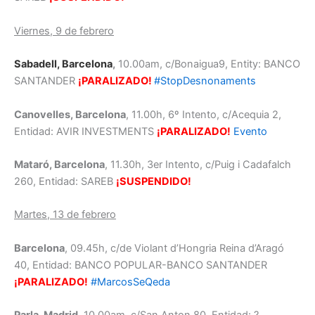
Viernes, 9 de febrero
Sabadell, Barcelona
,
10.00am, c/Bonaigua9, Entity: BANCO
SANTANDER
¡PARALIZADO!
#StopDesnonaments
Canovelles, Barcelona
, 11.00h, 6º Intento, c/Acequia 2,
Entidad: AVIR INVESTMENTS
¡PARALIZADO!
Evento
Mataró, Barcelona
, 11.30h, 3er Intento, c/Puig i Cadafalch
260, Entidad: SAREB
¡SUSPENDIDO!
Martes, 13 de febrero
Barcelona
, 09.45h, c/de Violant d’Hongria Reina d’Aragó
40, Entidad: BANCO POPULAR-BANCO SANTANDER
¡PARALIZADO!
#MarcosSeQeda
Parla, Madrid,
10.00am, c/San Anton 80, Entidad: ?