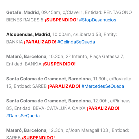
Getafe, Madrid,
09.45am, c/Clavel 1, Entidad: PENTAGONO
BIENES RAICES 5
¡SUSPENDIDO!
#StopDesahucios
Alcobendas, Madrid
,
10.00am, c/Libertad 53, Entity:
BANKIA
¡PARALIZADO!
#CelindaSeQueda
Mataró, Barcelona
, 10.30h, 2º Intento, Plaça Gatassa 7,
Entidad: BANKIA
¡SUSPENDIDO!
Santa Coloma de Gramenet, Barcelona
, 11.30h, c/Roviralta
15, Entidad: SAREB
¡PARALIZADO!
#MercedesSeQueda
Santa Coloma de Gramenet, Barcelona
, 12.00h, c/Pirineus
85, Entidad: BBVA-CATALUÑA CAIXA
¡PARALIZADO!
#DanisSeQueda
Mataró, Barcelona
, 12.30h, c/Joan Maragall 103 , Entidad:
SAREB
¡SUSPENDIDO!