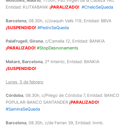
Mostoles, Madrid
, 11.00h, Pso.Virgen de la Cabeza 140,
Entidad: KUTXABANK
¡PARALIZADO!
#CheloSeQueda
Barcelona
, 08.30h, c/Joaquín Valls 119, Entidad: BBVA
¡SUSPENDIDO!
#PedroSeQueda
Palafrugell, Girona
, c/Camelia 12, Entidad: BANKIA
¡PARALIZADO!
#StopDesnonaments
Mataró, Barcelona
, 2º Intento, Entidad: BANKIA
¡SUSPENDIDO!
Lunes, 5 de febrero
Córdoba
, 08.30h, c/Priego de Córdoba 7, Entidad: BANCO
POPULAR-BANCO SANTANDER
¡PARALIZADO!
#SaminaSeQueda
Barcelona
, 08.30h, c/de Ferran 39, Entidad: Inmb.