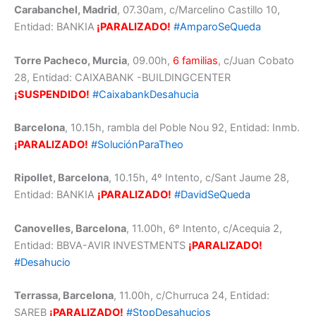
Carabanchel, Madrid
, 07.30am, c/Marcelino Castillo 10,
Entidad: BANKIA
¡PARALIZADO!
#AmparoSeQueda
Torre Pacheco, Murcia
, 09.00h,
6 familias
, c/Juan Cobato
28, Entidad: CAIXABANK -BUILDINGCENTER
¡SUSPENDIDO!
#CaixabankDesahucia
Barcelona
, 10.15h, rambla del Poble Nou 92, Entidad: Inmb.
¡PARALIZADO!
#SoluciónParaTheo
Ripollet, Barcelona
, 10.15h, 4º Intento, c/Sant Jaume 28,
Entidad: BANKIA
¡PARALIZADO!
#DavidSeQueda
Canovelles, Barcelona
, 11.00h, 6º Intento, c/Acequia 2,
Entidad: BBVA-AVIR INVESTMENTS
¡PARALIZADO!
#Desahucio
Terrassa, Barcelona
, 11.00h, c/Churruca 24, Entidad:
SAREB
¡PARALIZADO!
#StopDesahucios