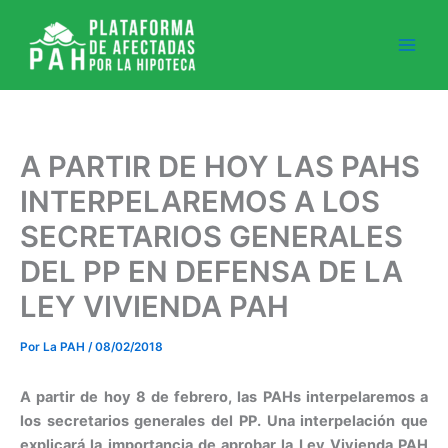
Ir
al
contenido
A PARTIR DE HOY LAS PAHS
INTERPELAREMOS A LOS
SECRETARIOS GENERALES
DEL PP EN DEFENSA DE LA
LEY VIVIENDA PAH
Por
La PAH
/
08/02/2018
A partir de hoy 8 de febrero, las PAHs interpelaremos a
los secretarios generales del PP. Una interpelación que
explicará la importancia de aprobar la Ley Vivienda PAH