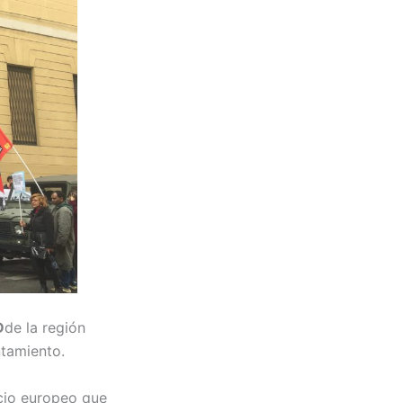
D
de la región
ntamiento.
cio europeo que