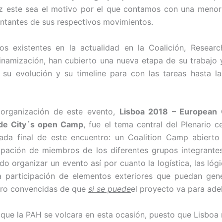
ez este sea el motivo por el que contamos con una menor
ntantes de sus respectivos movimientos.
os existentes en la actualidad en la Coalición, Researc
inamización, han cubierto una nueva etapa de su trabajo
in su evolución y su timeline para con las tareas hasta l
 organización de este evento,
Lisboa 2018 – European C
 de City´s open Camp
, fue el tema central del Plenario c
nada final de este encuentro: un Coalition Camp abier
cipación de miembros de los diferentes grupos integrantes
do organizar un evento así por cuanto la logística, las lóg
 participación de elementos exteriores que puedan gene
ro convencidas de que
si se puede
el proyecto va para ade
 que la PAH se volcara en esta ocasión, puesto que Lisboa