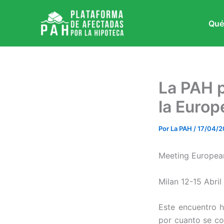
Ir
al
Qué
contenido
La PAH p
la Europ
Por
La PAH
/
17/04/2
Meeting European
Milan 12-15 Abril
Este encuentro h
por cuanto se co