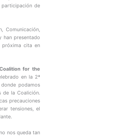
 participación de
h, Comunicación,
 y han presentado
a próxima cita en
oalition for the
elebrado en la 2ª
to donde podamos
 de la Coalición.
icas precauciones
rar tensiones, el
lante.
 no nos queda tan