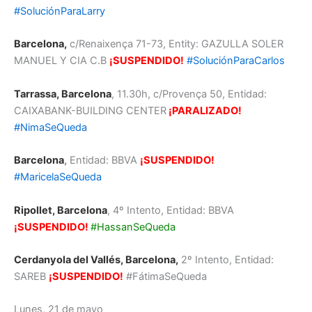
#SoluciónParaLarry
Barcelona,
c/Renaixença 71-73, Entity: GAZULLA SOLER
MANUEL Y CIA C.B
¡SUSPENDIDO!
#SoluciónParaCarlos
Tarrassa, Barcelona
, 11.30h, c/Provença 50, Entidad:
CAIXABANK-BUILDING CENTER
¡PARALIZADO!
#NimaSeQueda
B
arcelona
,
Entidad: BBVA
¡SUSPENDIDO!
#MaricelaSeQueda
Ripollet, Barcelona
, 4º Intento, Entidad: BBVA
¡SUSPENDIDO!
#HassanSeQueda
Cerdanyola del Vallés, Barcelona,
2º Intento, Entidad:
SAREB
¡SUSPENDIDO!
#FátimaSeQueda
Lunes, 21 de mayo