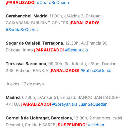
¡PARALIZADO!
#CharoSeQueda
Carabanchel, Madrid,
11.00h, c/Alzina 2, Entidad:
CAIXABANK-BUILDING CENTER
¡PARALIZADO!
#BadriaSeQueda
Segur de Calafell, Tarragona
, 12.30h, Av.Francia 90,
Entidad: Inmb
¡PARALIZADO!
#Desahucio
Terrassa, Barcelona
, 09.00h, 3er Intento, c/Sant Damián
268, Entidad: BANKIA
¡PARALIZADO!
#FatihaSeQueda
Jueves, 17 de mayo
Madrid
, 07.30h, c/Ansar 51, Entidad: BANCO SANTANDER-
AKTUA
¡PARALIZADO!
#
SorayaNaraiJuanSeQuedan
Cornellà de Llobregat, Barcelona,
12.00h, 2 menores, c/del
Desmai 1, Entidad: SAREB
¡SUSPENDIDO!
#Hichan