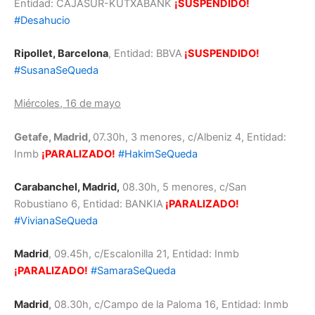
Entidad: CAJASUR-KUTXABANK
¡SUSPENDIDO!
#Desahucio
Ripollet, Barcelona
, Entidad: BBVA
¡SUSPENDIDO!
#SusanaSeQueda
Miércoles, 16 de mayo
Getafe, Madrid,
07.30h, 3 menores, c/Albeniz 4, Entidad:
Inmb
¡PARALIZAD
O
!
#HakimSeQueda
Carabanchel, Madrid,
08.30h, 5 menores, c/San
Robustiano 6, Entidad: BANKIA
¡PARALIZADO!
#VivianaSeQueda
Madrid
, 09.45h, c/Escalonilla 21, Entidad: Inmb
¡PARALIZADO!
#SamaraSeQueda
Madrid
,
08.30h, c/Campo de la Paloma 16, Entidad: Inmb