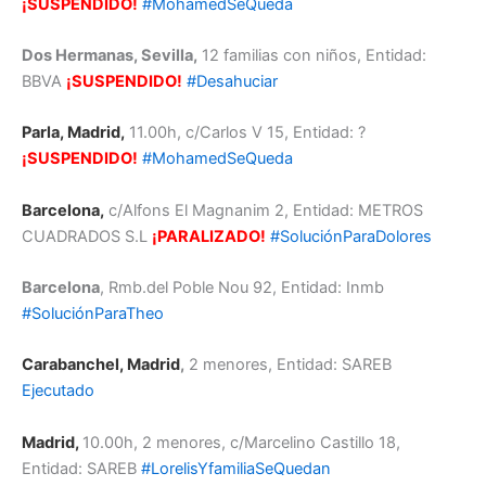
¡SUSPENDIDO!
#MohamedSeQueda
Dos Hermanas, Sevilla
,
12 familias con niños, Entidad:
BBVA
¡SUSPENDIDO!
#Desahuciar
Parla, Madrid
,
11.00h, c/Carlos V 15, Entidad: ?
¡SUSPENDIDO!
#MohamedSeQueda
Barcelona,
c/Alfons El Magnanim 2, Entidad: METROS
CUADRADOS S.L
¡PARALIZADO!
#SoluciónParaDolores
Barcelona
, Rmb.del Poble Nou 92, Entidad: Inmb
#SoluciónParaTheo
Carabanchel, Madrid
,
2 menores, Entidad: SAREB
Ejecutado
Madrid,
10.00h, 2 menores, c/Marcelino Castillo 18,
Entidad: SAREB
#LorelisYfamiliaSeQuedan