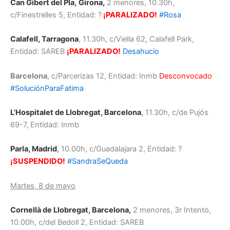
Can Gibert del Pla,
Girona,
2 menores, 10.30h,
c/Finestrelles 5, Entidad: ?
¡PARALIZADO!
#Rosa
Calafell, Tarragona
, 11.30h, c/Viella 62, Calafell Park,
Entidad: SAREB
¡PARALIZADO!
Desahucio
Barcelona
, c/Parcerizas 12, Entidad: Inmb
Desconvocado
#SoluciónParaFatima
L’Hospitalet de Llobregat, Barcelona
,
11.30h, c/de Pujós
69-7, Entidad: Inmb
Parla, Madrid
,
10.00h, c/Guadalajara 2, Entidad: ?
¡SUSPENDIDO!
#SandraSeQueda
Martes, 8 de mayo
Cornellà de Llobregat, Barcelona,
2 menores, 3r Intento,
10.00h, c/del Bedoll 2, Entidad: SAREB