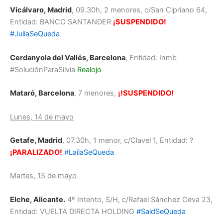
Vicálvaro, Madrid
, 09.30h, 2 menores, c/San Cipriano 64,
Entidad: BANCO SANTANDER
¡SUSPENDIDO!
#JuliaSeQueda
Cerdanyola del Vallés, Barcelona
, Entidad: Inmb
#SoluciónParaSilvia
Realojo
Mataró, Barcelona
, 7 menores,
¡
!SUSPENDIDO!
Lunes, 14 de mayo
Getafe, Madrid
, 07.30h, 1 menor, c/Clavel 1, Entidad: ?
¡PARALIZAD
O
!
#LailaSeQueda
Martes, 15 de mayo
Elche, Alicante.
4º Intento, S/H, c/Rafael Sánchez Ceva 23,
Entidad: VUELTA DIRECTA HOLDING
#SaidSeQueda