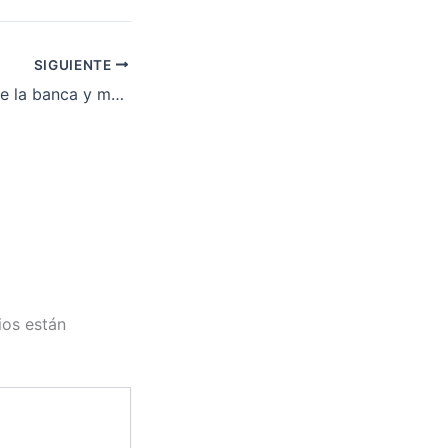
SIGUIENTE
PSOE, cómplice de la banca y marca blanca del PP y Ciudadanos, se retrata como el nuevo partido de los desahucios
ios están