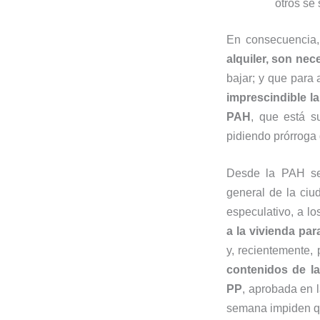
otros se 
En consecuencia
alquiler, son ne
bajar; y que para 
imprescindible l
PAH
, que está s
pidiendo prórroga
Desde la PAH se
general de la ciu
especulativo, a lo
a la vivienda
par
y, recientemente,
contenidos de la
PP
, aprobada en 
semana impiden qu