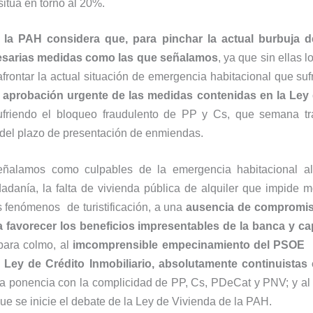
sitúa en torno al 20%.
,
la PAH considera que, para pinchar la actual burbuja d
cesarias medidas como las que señalamos
, ya que sin ellas 
afrontar la actual situación de emergencia habitacional que suf
a aprobación urgente de las medidas contenidas en la Ley 
ufriendo el bloqueo fraudulento de PP y Cs, que semana 
 del plazo de presentación de enmiendas.
ñalamos como culpables de la emergencia habitacional al
dadanía, la falta de vivienda pública de alquiler que impide 
s fenómenos de turistificación, a una
ausencia de compromis
a favorecer los beneficios impresentables de la banca y cap
 para colmo, al
imcomprensible empecinamiento del PSOE 
 Ley de Crédito Inmobiliario, absolutamente continuistas 
la ponencia con la complicidad de PP, Cs, PDeCat y PNV; y a
e se inicie el debate de la Ley de Vivienda de la PAH.