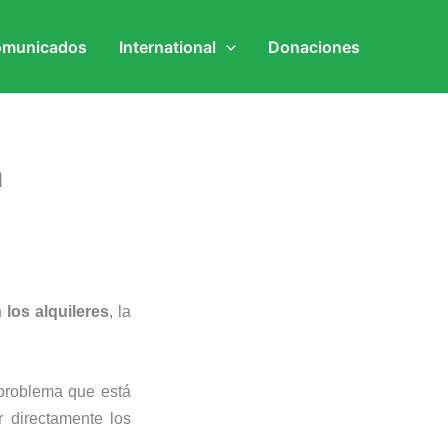
municados
International
Donaciones
a
los alquileres
, la
problema que está
r directamente los