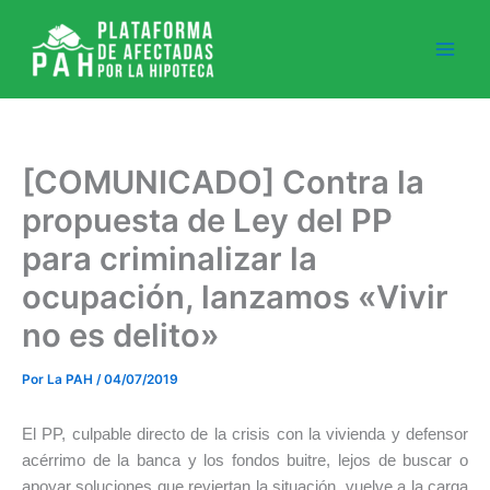
Ir
al
contenido
[COMUNICADO] Contra la
propuesta de Ley del PP
para criminalizar la
ocupación, lanzamos «Vivir
no es delito»
Por
La PAH
/
04/07/2019
El PP, culpable directo de la crisis con la vivienda y defensor
acérrimo de la banca y los fondos buitre, lejos de buscar o
apoyar soluciones que reviertan la situación, vuelve a la carga