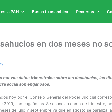
 es la PAH
Busca tu asamblea
Recursos
Co
esahucios en dos meses no s
019
os nuevos datos trimestrales sobre los desahucios, los tit
acra social son engañosos.
ados hoy por el Consejo General del Poder Judicial corresp
 de 2019, son engañosos. Se enuncian como de trimestre
,
pe
 meses de julio y septiembre ya que en agosto se paraliza la