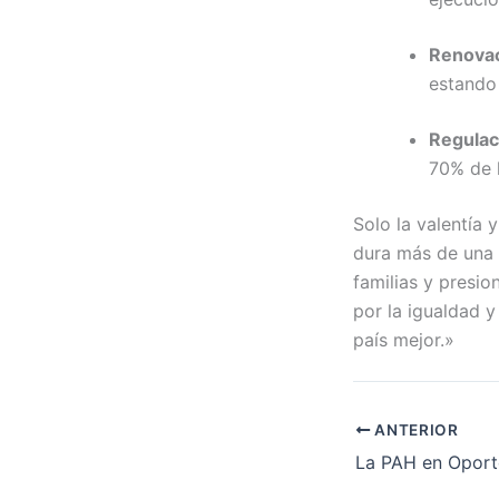
Renovaci
estando 
Regulaci
70% de 
Solo la valentía
dura más de una 
familias y presi
por la igualdad y 
país mejor.»
ANTERIOR
La PAH en Opor