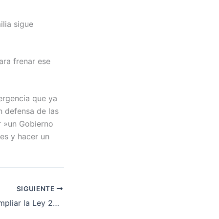
ilia sigue
ra frenar ese
mergencia que ya
n defensa de las
er »un Gobierno
nes y hacer un
SIGUIENTE
Hemos logrado ampliar la Ley 24/2015 catalana adaptándola a las nuevas caras de la emergencia habitacional