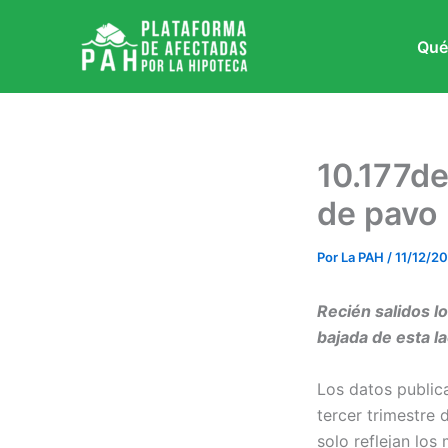
Ir
al
Qué
contenido
10.177d
de pavo
Por
La PAH
/
11/12/2
Recién salidos l
bajada de esta l
Los datos public
tercer trimestre
solo reflejan los