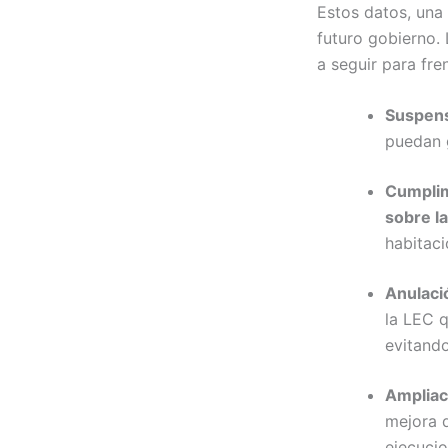
Estos datos, una
futuro gobierno.
a seguir para fr
Suspens
puedan 
Cumplim
sobre la
habitaci
Anulaci
la LEC q
evitando
Ampliac
mejora d
ejecucio