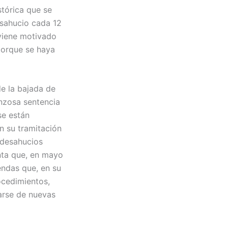
stórica que se
esahucio cada 12
 viene motivado
 porque se haya
de la bajada de
onzosa sentencia
se están
n su tramitación
 desahucios
nta que, en mayo
endas que, en su
ocedimientos,
zarse de nuevas