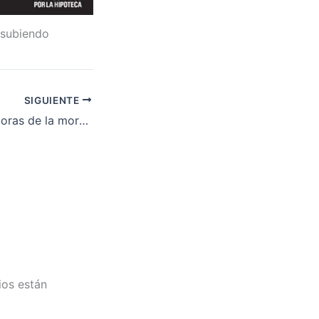
 subiendo
SIGUIENTE
La prórroga y mejoras de la moratoria de desahucios hipotecarios ya es una realidad
ios están