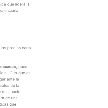
ca que lidera la
Valenciana
los precios cada
 escasos,
pues
cial. O lo que es
gar ante la
ables de la
e desahucio
era de una
ticas que