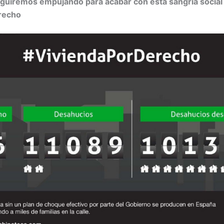
eguiremos empujando para acabar con esta sangría social
recho