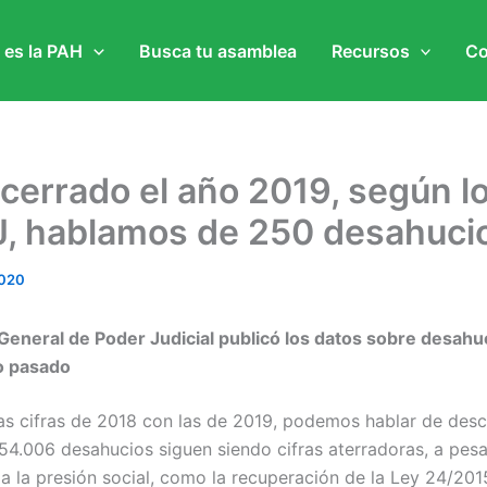
 es la PAH
Busca tu asamblea
Recursos
Co
cerrado el año 2019, según l
, hablamos de 250 desahucio
2020
General de Poder Judicial publicó los datos sobre desahu
o pasado
s cifras de 2018 con las de 2019, podemos hablar de desc
 54.006 desahucios siguen siendo cifras aterradoras, a pes
a la presión social, como la recuperación de la Ley 24/201