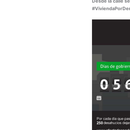
Desde la calle s
#ViviendaPorDe