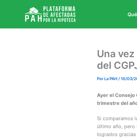
Ir
al
Qué
contenido
Una vez 
del CGPJ
Por
La PAH
/
10/03/
Ayer el Consejo 
trimestre del añ
Si comparamos la
último año, pero
logrados gracias 