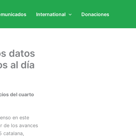
municados
International
Donaciones
os datos
s al día
cios del cuarto
enso en este
ar de los avances
5 catalana,