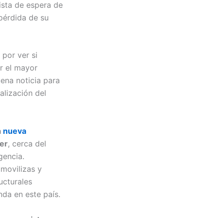
ista de espera de
pérdida de su
 por ver si
r el mayor
ena noticia para
alización del
a
nueva
er
, cerca del
gencia.
movilizas y
ucturales
nda en este país.